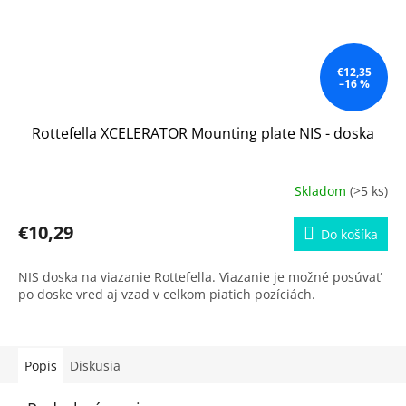
€12,35
–16 %
Rottefella XCELERATOR Mounting plate NIS - doska
Skladom
(>5 ks)
€10,29
Do košíka
NIS doska na viazanie Rottefella. Viazanie je možné posúvať
po doske vred aj vzad v celkom piatich pozíciách.
Popis
Diskusia