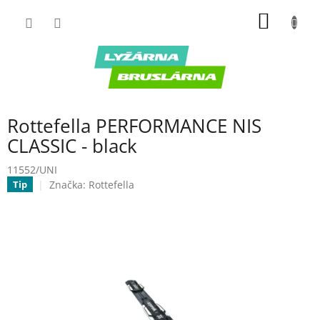
Prejsť
NÁKU
na
obsah
KOŠÍK
Rottefella PERFORMANCE NIS
CLASSIC - black
11552/UNI
Značka:
Rottefella
Tip