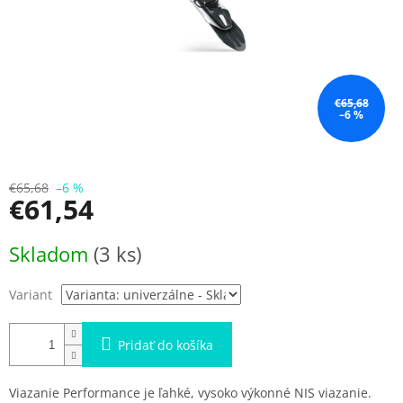
€65,68
–6 %
€65,68
–6 %
€61,54
Jednotková
Skladom
(3 ks)
cena:
Variant
Pridať do košíka
Viazanie Performance je ľahké, vysoko výkonné NIS viazanie.