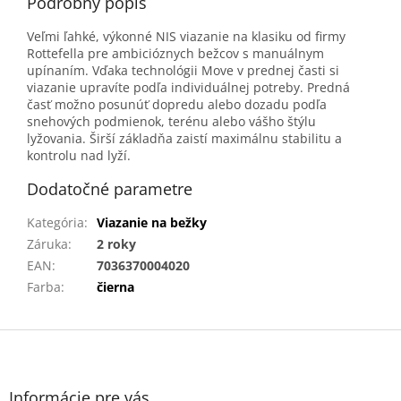
Podrobný popis
Veľmi ľahké, výkonné NIS viazanie na klasiku od firmy
Rottefella pre ambicióznych bežcov s manuálnym
upínaním. Vďaka technológii Move v prednej časti si
viazanie upravíte podľa individuálnej potreby. Predná
časť možno posunúť dopredu alebo dozadu podľa
snehových podmienok, terénu alebo vášho štýlu
lyžovania. Širší základňa zaistí maximálnu stabilitu a
kontrolu nad lyží.
Dodatočné parametre
Kategória
:
Viazanie na bežky
Záruka
:
2 roky
EAN
:
7036370004020
Farba
:
čierna
Z
á
p
ä
Informácie pre vás