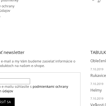
 podmienky
a/
 ochrany
údajov
e
ť newsletter
TABULK
Oblečení
j e-mail a my Vám budeme zasielať informácie o
oduktoch na našom e-shope.
7.10.2019
Rukavice
7.10.2019
 e-mailu súhlasíte s
podmienkami ochrany
Helmy
h údajov
7.10.2019
ÁSIŤ SA
Veľkosti 