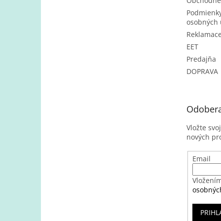
Obchodné
Podmienky
osobných 
Reklamac
EET
Predajňa
DOPRAVA
Odobera
Vložte svo
nových pr
Email
Vložením
osobnýc
PRIHL