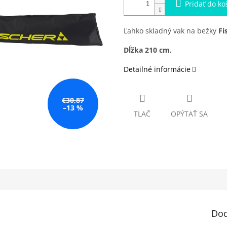
Pridať do ko
Ľahko skladný vak na bežky
Fi
Dĺžka 210 cm.
Detailné informácie
€30,87
–13 %
TLAČ
OPÝTAŤ SA
Dod