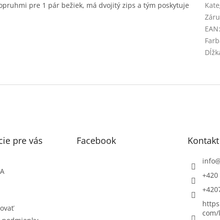
opruhmi pre 1 pár bežiek, má dvojitý zips a tým poskytuje
Kate
Záru
EAN
Farb
Dĺžk
ie pre vás
Facebook
Kontakt
info
ŇA
+420 
+420
https
ovať
com/l