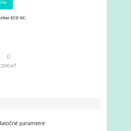
šíka
scher ECO XC.
ZDIEĽAŤ
atočné parametre