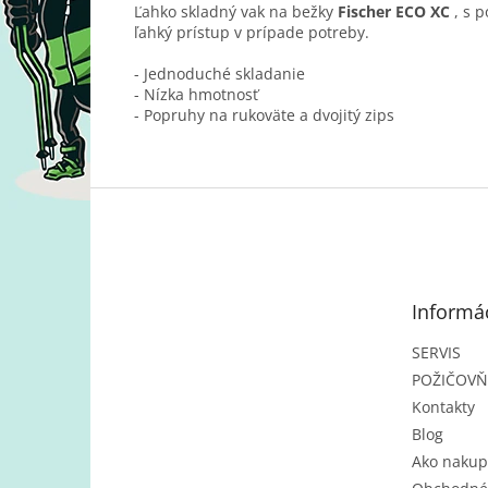
Ľahko skladný vak na bežky
Fischer ECO XC
, s p
ľahký prístup v prípade potreby.
- Jednoduché skladanie
- Nízka hmotnosť
- Popruhy na rukoväte a dvojitý zips
Z
á
p
ä
t
Informác
i
e
SERVIS
POŽIČOV
Kontakty
Blog
Ako nakup