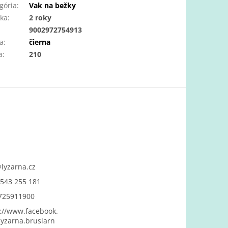
gória
:
Vak na bežky
ka
:
2 roky
:
9002972754913
a
:
čierna
a
:
210
@
lyzarna.cz
543 255 181
725911900
://www.facebook.
yzarna.bruslarn