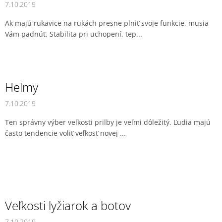
v
7.10.2019
Ak majú rukavice na rukách presne plniť svoje funkcie, musia
Vám padnúť. Stabilita pri uchopení, tep...
Helmy
7.10.2019
Ten správny výber veľkosti prilby je veľmi dôležitý. Ľudia majú
často tendencie voliť veľkosť novej ...
Veľkosti lyžiarok a botov
7.10.2019