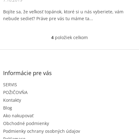
Bojíte sa, že veľkosť topánok, ktoré si u nás vyberiete, vám
nebude sedieť? Práve pre vás tu máme ta...
4
položiek celkom
O
v
l
Z
á
á
d
p
a
ä
Informácie pre vás
c
t
i
SERVIS
i
e
e
p
POŽIČOVŇA
r
Kontakty
v
Blog
k
Ako nakupovať
y
v
Obchodné podmienky
ý
Podmienky ochrany osobných údajov
p
Reklamace