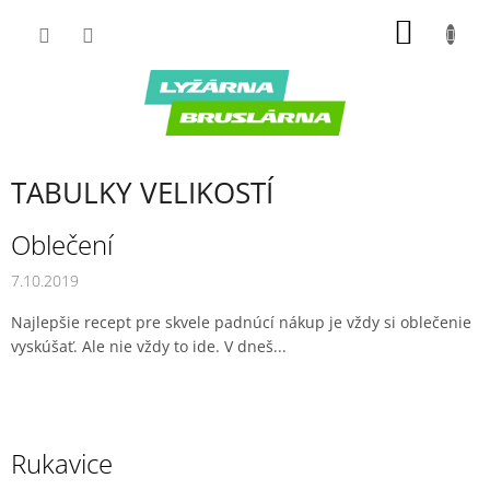
Prejsť
NÁKU
na
obsah
KOŠÍK
TABULKY VELIKOSTÍ
V
Oblečení
ý
7.10.2019
p
i
Najlepšie recept pre skvele padnúcí nákup je vždy si oblečenie
s
vyskúšať. Ale nie vždy to ide. V dneš...
č
l
á
n
k
Rukavice
o