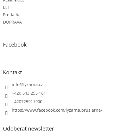
i
s
EET
u
Predajňa
DOPRAVA
Facebook
Kontakt
info
@
lyzarna.cz
+420 543 255 181
+420725911900
https://www.facebook.com/lyzarna.bruslarna/
Odoberať newsletter