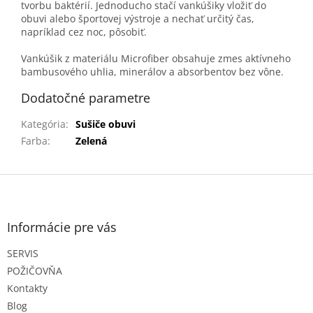
tvorbu baktérií. Jednoducho stačí vankúšiky vložiť do
obuvi alebo športovej výstroje a nechať určitý čas,
napríklad cez noc, pôsobiť.
Vankúšik z materiálu Microfiber obsahuje zmes aktívneho
bambusového uhlia, minerálov a absorbentov bez vône.
Dodatočné parametre
Kategória
:
Sušiče obuvi
Farba
:
Zelená
Z
á
p
ä
Informácie pre vás
t
SERVIS
i
e
POŽIČOVŇA
Kontakty
Blog