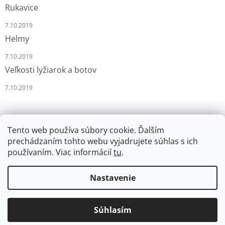
Rukavice
7.10.2019
Helmy
7.10.2019
Veľkosti lyžiarok a botov
7.10.2019
Tento web používa súbory cookie. Ďalším
prechádzaním tohto webu vyjadrujete súhlas s ich
používaním. Viac informácií
tu
.
Vytvoril Shoptet
Nastavenie
Copyright 2026
LYŽÁRNA-BRUSLÁRNA
. Všetky práva
Súhlasím
vyhradené.