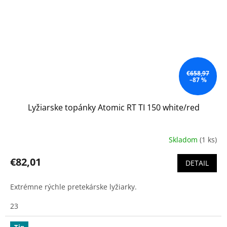
€658,97
–87 %
Lyžiarske topánky Atomic RT TI 150 white/red
Skladom
(1 ks)
€82,01
DETAIL
Extrémne rýchle pretekárske lyžiarky.
23