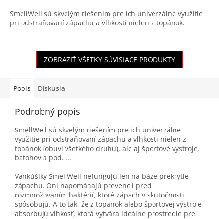
SmellWell sú skvelým riešením pre ich univerzálne využitie
pri odstraňovaní zápachu a vlhkosti nielen z topánok.
ZOBRAZIŤ VŠETKY SÚVISIACE PRODUKTY
Popis
Diskusia
Podrobný popis
SmellWell sú skvelým riešením pre ich univerzálne
využitie pri odstraňovaní zápachu a vlhkosti nielen z
topánok (obuvi všetkého druhu), ale aj športové výstroje,
batohov a pod. ...
Vankúšiky SmellWell nefungujú len na báze prekrytie
zápachu. Oni napomáhajú prevencii pred
rozmnožovaním baktérií, ktoré zápach v skutočnosti
spôsobujú. A to tak, že z topánok alebo športovej výstroje
absorbujú vlhkosť, ktorá vytvára ideálne prostredie pre