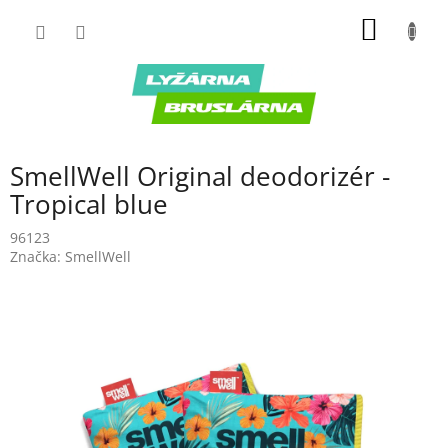
Prejsť
NÁKU
na
obsah
KOŠÍK
SmellWell Original deodorizér -
Tropical blue
96123
Značka:
SmellWell