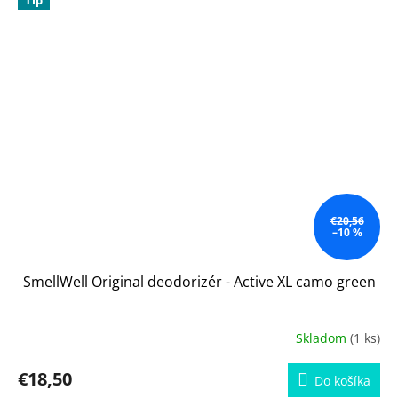
Tip
€20,56
–10 %
SmellWell Original deodorizér - Active XL camo green
Skladom
(1 ks)
€18,50
Do košíka