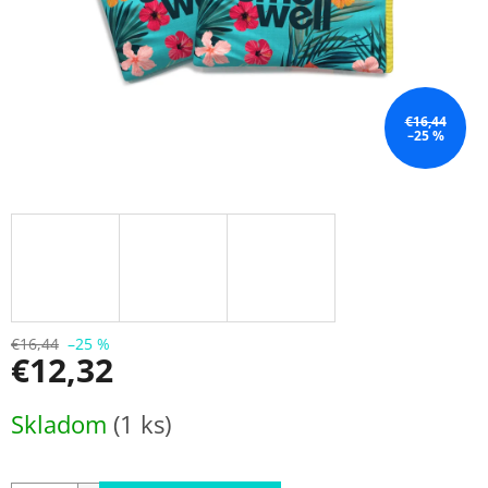
€16,44
–25 %
€16,44
–25 %
€12,32
Jednotková
Skladom
(1 ks)
cena: