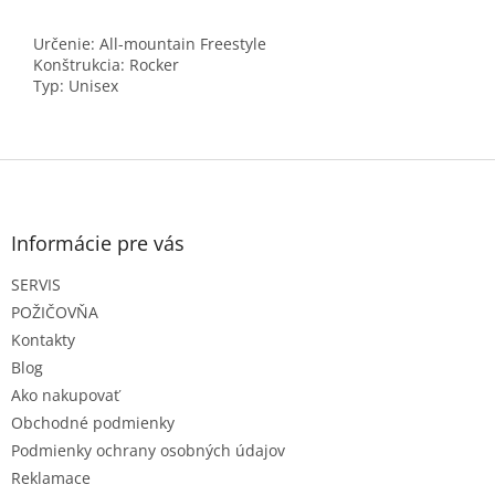
Určenie: All-mountain Freestyle
Konštrukcia: Rocker
Typ: Unisex
Z
á
p
ä
Informácie pre vás
t
SERVIS
i
e
POŽIČOVŇA
Kontakty
Blog
Ako nakupovať
Obchodné podmienky
Podmienky ochrany osobných údajov
Reklamace