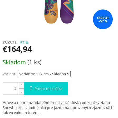
€392,31
–57 %
€392,31
–57 %
€164,94
Jednotková
Skladom
(1 ks)
cena:
Variant
Pridať do košíka
Hravé a dobre ovládateľné freestylová doska od značky Nano
Snowboards vhodné ako pre jazdu na upravených zjazdovkách
tak vo voľnom teréne.