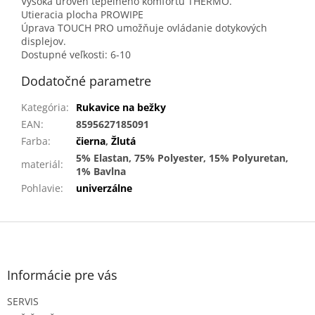
Vysoká úroveň tepelného komfortu THERMO.
Utieracia plocha PROWIPE
Úprava TOUCH PRO umožňuje ovládanie dotykových
displejov.
Dostupné veľkosti: 6-10
Dodatočné parametre
Kategória
:
Rukavice na bežky
EAN
:
8595627185091
Farba
:
čierna
,
Žlutá
5% Elastan, 75% Polyester, 15% Polyuretan,
materiál
:
1% Bavlna
Pohlavie
:
univerzálne
Z
á
p
ä
Informácie pre vás
t
SERVIS
i