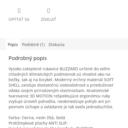
OPÝTAŤ SA
ZDIEĽAŤ
Popis
Podobné (1)
Diskusia
Podrobný popis
Vysoko zateplené rukavice BLIZZARD určené do veľmi
chladných klimatických podmienok sú vhodné ako na
bežky, tak aj na bicykel. Moderný vrchný materiál SOFT
SHELL zaisťuje dostatočnú vodeodolnosť a priedušnosť
vďaka svojim prirodzeným vlastnostiam. Anatomické
tvarovanie 3D MOTION rešpektujúce ergonómiu ruky
zvyšuje úroveň pohodlia, neobmedzuje pohyb ani pri
pevnom úchope a ovládanie je tak oveľa jednoduchšie.
Farba: čierna, neón žltá, šedá
Protišmykové plochy ANTI SLIP.