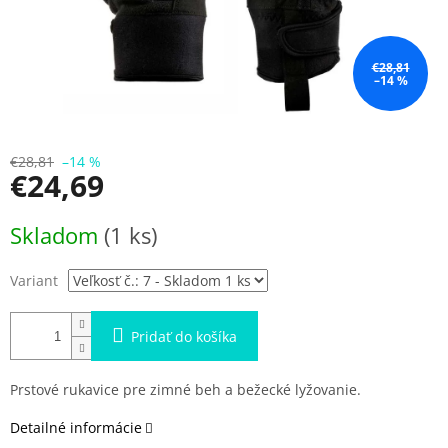
€28,81
–14 %
€28,81
–14 %
€24,69
Jednotková
Skladom
(1 ks)
cena:
Variant
Pridať do košíka
Prstové rukavice pre zimné beh a bežecké lyžovanie.
Detailné informácie