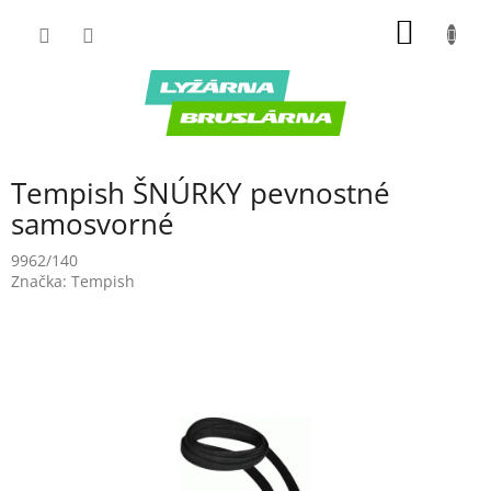
Prejsť
NÁKU
na
obsah
KOŠÍK
Tempish ŠNÚRKY pevnostné
samosvorné
9962/140
Značka:
Tempish