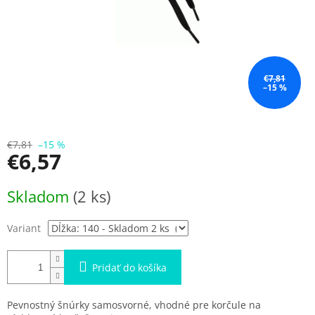
€7,81
–15 %
€7,81
–15 %
€6,57
Jednotková
Skladom
(2 ks)
cena:
Variant
Pridať do košíka
Pevnostný šnúrky samosvorné, vhodné pre korčule na