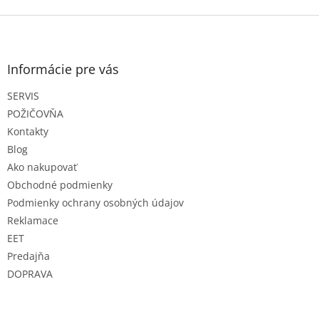
Z
á
p
ä
Informácie pre vás
t
SERVIS
i
e
POŽIČOVŇA
Kontakty
Blog
Ako nakupovať
Obchodné podmienky
Podmienky ochrany osobných údajov
Reklamace
EET
Predajňa
DOPRAVA