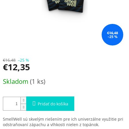
€16,48
–25 %
€16,48
–25 %
€12,35
Jednotková
Skladom
(1 ks)
cena:
Pridať do košíka
SmellWell sú skvelým riešením pre ich univerzálne využitie pri
odstraňovaní zápachu a vlhkosti nielen z topánok.