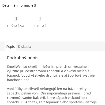
Detailné informácie
OPÝTAŤ SA
ZDIEĽAŤ
Popis
Diskusia
Podrobný popis
SmellWell sú skvelým riešením pre ich univerzálne
využitie pri odstraňovaní zápachu a vlhkosti nielen z
topánok (obuvi všetkého druhu), ale aj športové výstroje,
batohov a pod. ...
Vankúšiky SmellWell nefungujú len na báze prekrytie
zápachu peknú vôní. Oni napomáhajú prevencii pred
rozmnožovaním baktérií, ktoré zápach v skutočnosti
spôsobujú. A to tak, že z topánok alebo športovej výstroje