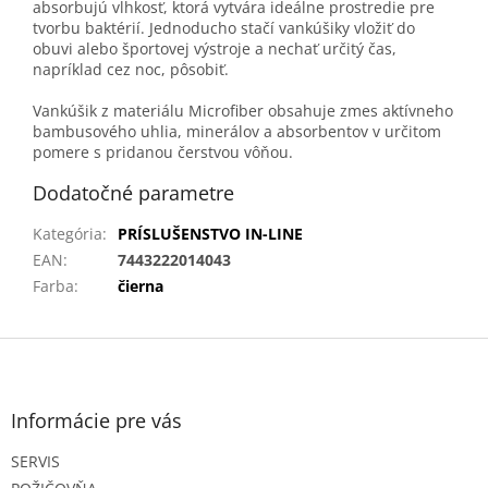
absorbujú vlhkosť, ktorá vytvára ideálne prostredie pre
tvorbu baktérií. Jednoducho stačí vankúšiky vložiť do
obuvi alebo športovej výstroje a nechať určitý čas,
napríklad cez noc, pôsobiť.
Vankúšik z materiálu Microfiber obsahuje zmes aktívneho
bambusového uhlia, minerálov a absorbentov v určitom
pomere s pridanou čerstvou vôňou.
Dodatočné parametre
Kategória
:
PRÍSLUŠENSTVO IN-LINE
EAN
:
7443222014043
Farba
:
čierna
Z
á
p
ä
Informácie pre vás
t
SERVIS
i