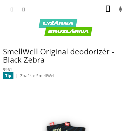
Prejsť
NÁKU
na
obsah
KOŠÍK
SmellWell Original deodorizér -
Black Zebra
9961
Značka:
SmellWell
Tip