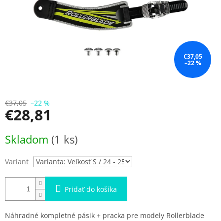
€37,05
–22 %
€37,05
–22 %
€28,81
Jednotková
Skladom
(1 ks)
cena:
Variant
Pridať do košíka
Náhradné kompletné pásik + pracka pre modely Rollerblade