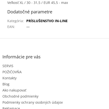
Veľkosť XL / 30 - 31,5 / EUR 45,5 - max
Dodatočné parametre
Kategória
:
PRÍSLUŠENSTVO IN-LINE
EAN
:
—
Z
á
p
ä
Informácie pre vás
t
SERVIS
i
e
POŽIČOVŇA
Kontakty
Blog
Ako nakupovať
Obchodné podmienky
Podmienky ochrany osobných údajov
Reklamace