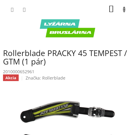
Prejsť
NÁKU
na
obsah
KOŠÍK
Rollerblade PRACKY 45 TEMPEST /
GTM (1 pár)
2010000652961
Značka:
Rollerblade
Akcia