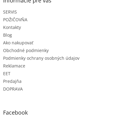
ä
Informácie pre vás
t
SERVIS
i
e
POŽIČOVŇA
Kontakty
Blog
Ako nakupovať
Obchodné podmienky
Podmienky ochrany osobných údajov
Reklamace
EET
Predajňa
DOPRAVA
Facebook