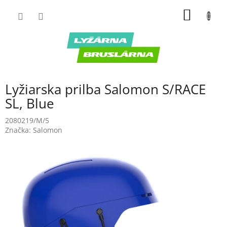
Prejsť
NÁKU
na
obsah
KOŠÍK
Lyžiarska prilba Salomon S/RACE
SL, Blue
2080219/M/5
Značka:
Salomon