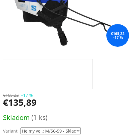
€165,22
–17 %
€165,22
–17 %
€135,89
Jednotková
Skladom
(1 ks)
cena:
Variant