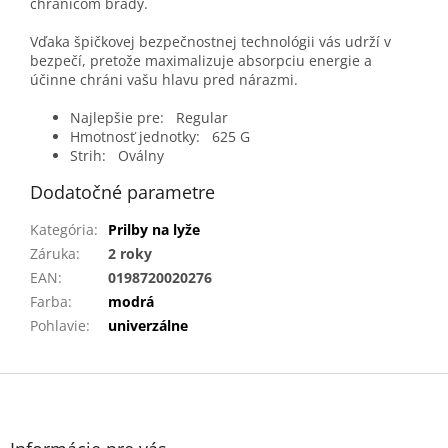
chráničom brady.
Vďaka špičkovej bezpečnostnej technológii vás udrží v
bezpečí, pretože maximalizuje absorpciu energie a
účinne chráni vašu hlavu pred nárazmi.
Najlepšie pre:
Regular
Hmotnosť jednotky:
625 G
Strih:
Oválny
Dodatočné parametre
Kategória
:
Prilby na lyže
Záruka
:
2 roky
EAN
:
0198720020276
Farba
:
modrá
Pohlavie
:
univerzálne
Z
á
p