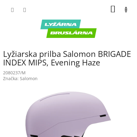
Prejsť
NÁKU
na
obsah
KOŠÍK
Lyžiarska prilba Salomon BRIGADE
INDEX MIPS, Evening Haze
2080237/M
Značka:
Salomon