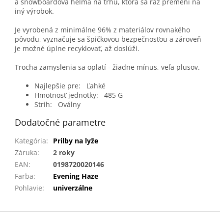
a snowboardová helma na trhu, ktorá sa raz premení na
iný výrobok.
Je vyrobená z minimálne 96% z materiálov rovnakého
pôvodu, vyznačuje sa špičkovou bezpečnosťou a zároveň
je možné úplne recyklovať, až doslúži.
Trocha zamyslenia sa oplatí - žiadne mínus, veľa plusov.
Najlepšie pre:
Ľahké
Hmotnosť jednotky:
485 G
Strih:
Oválny
Dodatočné parametre
Kategória
:
Prilby na lyže
Záruka
:
2 roky
EAN
:
0198720020146
Farba
:
Evening Haze
Pohlavie
:
univerzálne
Z