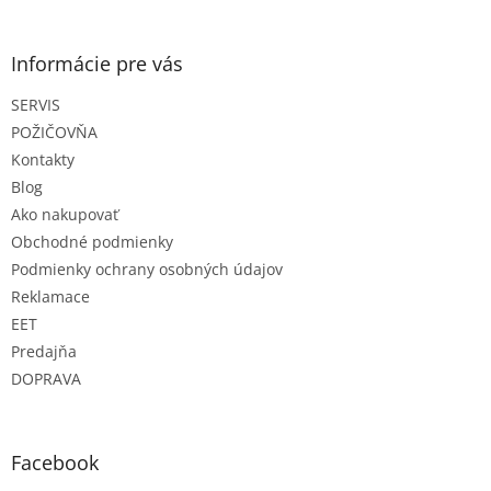
á
p
ä
Informácie pre vás
t
SERVIS
i
e
POŽIČOVŇA
Kontakty
Blog
Ako nakupovať
Obchodné podmienky
Podmienky ochrany osobných údajov
Reklamace
EET
Predajňa
DOPRAVA
Facebook