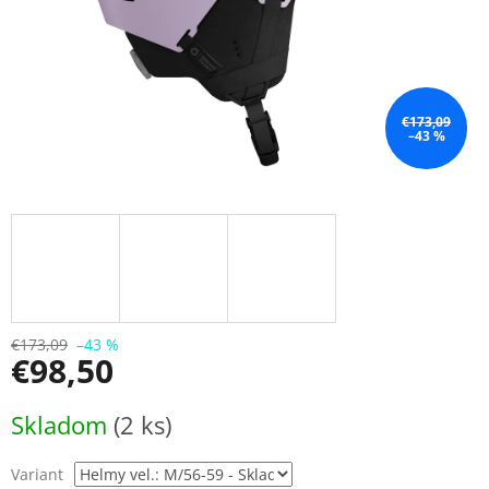
€173,09
–43 %
€173,09
–43 %
€98,50
Jednotková
Skladom
(2 ks)
cena:
Variant