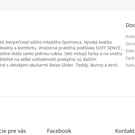
Dod
Kate
tí bezpečnosť vášho mladého športovca. Vysoká kvalita
Záru
 kvality a komfortu. Vnútorná prateľná podšívka SOFT SENCE.,
EAN
ládne dieťa samo jednou rukou. Deti milujú farby a na snehu
Farb
iditeľné na veľké vzdialenosti poskytnú sú ďalším
 s detskými okuliarmi Relax Slider, Teddy, Bunny a Arch.
Pohl
ie pre vás
Facebook
Kontakt