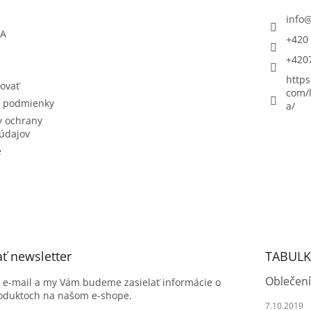
info
ŇA
+420 
+420
https
ovať
com/l
 podmienky
a/
 ochrany
údajov
e
ť newsletter
TABULK
Oblečení
j e-mail a my Vám budeme zasielať informácie o
oduktoch na našom e-shope.
7.10.2019