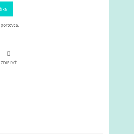
šíka
portovca.
ZDIEĽAŤ