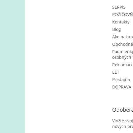
e
SERVIS
POŽIČOV
Kontakty
Blog
Ako nakup
Obchodné
Podmienky
osobných 
Reklamac
EET
Predajňa
DOPRAVA
Odobera
Vložte svo
nových pr