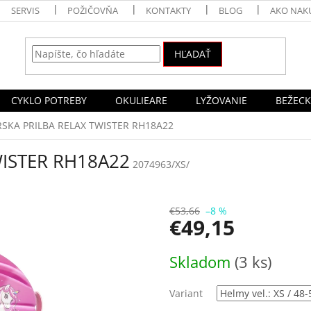
SERVIS
POŽIČOVŇA
KONTAKTY
BLOG
AKO NAK
HĽADAŤ
CYKLO POTREBY
OKULIEARE
LYŽOVANIE
BEŽECK
RSKA PRILBA RELAX TWISTER RH18A22
WISTER RH18A22
2074963/XS/
€53,66
–8 %
€49,15
Jednotková
Skladom
(3 ks)
cena:
Variant