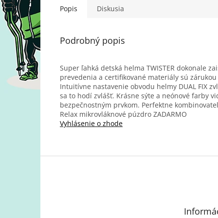
Popis
Diskusia
Podrobný popis
Super ľahká detská helma TWISTER dokonale zais
prevedenia a certifikované materiály sú zárukou
Intuitívne nastavenie obvodu helmy DUAL FIX zv
sa to hodí zvlášť. Krásne sýte a neónové farby v
bezpečnostným prvkom. Perfektne kombinovateľné
Relax mikrovláknové púzdro ZADARMO
Vyhlásenie o zhode
Z
á
p
ä
t
Informác
i