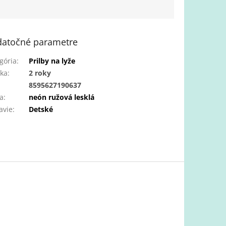
atočné parametre
gória
:
Prilby na lyže
ka
:
2 roky
:
8595627190637
a
:
neón ružová lesklá
avie
:
Detské