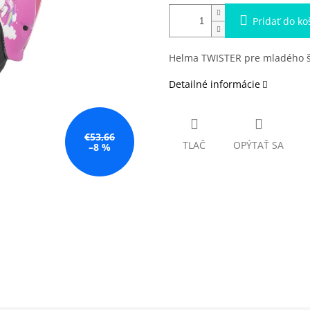
Pridať do ko
Helma TWISTER pre mladého š
Detailné informácie
€53,66
TLAČ
OPÝTAŤ SA
–8 %