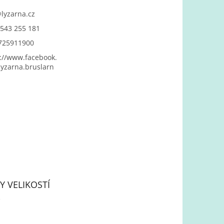
@
lyzarna.cz
543 255 181
725911900
://www.facebook.
yzarna.bruslarn
Y VELIKOSTÍ