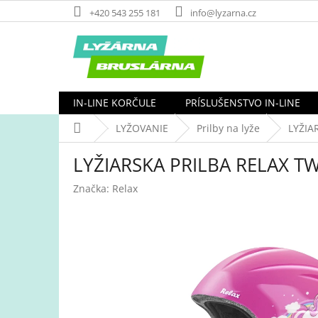
Prejsť
+420 543 255 181
info@lyzarna.cz
na
obsah
IN-LINE KORČULE
PRÍSLUŠENSTVO IN-LINE
Domov
LYŽOVANIE
Prilby na lyže
LYŽIA
LYŽIARSKA PRILBA RELAX T
Značka:
Relax