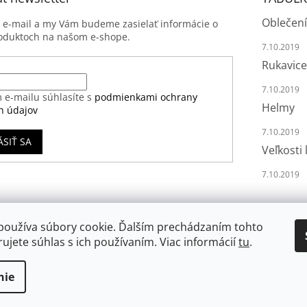
Oblečení
j e-mail a my Vám budeme zasielať informácie o
oduktoch na našom e-shope.
7.10.2019
Rukavice
7.10.2019
 e-mailu súhlasíte s
podmienkami ochrany
Helmy
h údajov
7.10.2019
ÁSIŤ SA
Veľkosti 
7.10.2019
používa súbory cookie. Ďalším prechádzaním tohto
ujete súhlas s ich používaním. Viac informácií
tu
.
nie
va vyhradené.