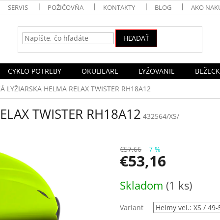
SERVIS
POŽIČOVŇA
KONTAKTY
BLOG
AKO NAK
HĽADAŤ
CYKLO POTREBY
OKULIEARE
LYŽOVANIE
BEŽECK
Á LYŽIARSKA HELMA RELAX TWISTER RH18A12
ELAX TWISTER RH18A12
432564/XS/
€57,66
–7 %
€53,16
Jednotková
Skladom
(1 ks)
cena:
Variant