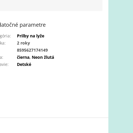
atočné parametre
gória
:
Prilby na lyže
ka
:
2 roky
:
8595627174149
a
:
čierna
,
Neon žlutá
avie
:
Detské