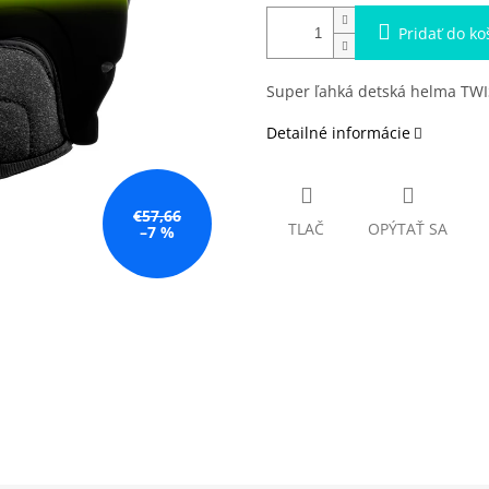
Pridať do ko
Super ľahká detská helma TWI
Detailné informácie
€57,66
TLAČ
OPÝTAŤ SA
–7 %