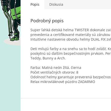
Popis
Diskusia
Podrobný popis
Super ľahká detská helma TWISTER dokonale zais
prevedenia a certifikované materiály sú zárukou
Intuitívne nastavenie obvodu helmy DUAL FIX zv
Deti milujú farby a na snehu sa to hodí zvlášť. K
poskytnú sú ďalším bezpečnostným prvkom. Perfe
Teddy, Bunny a Arch.
Farba: Matná neón žltá, čierna
Počet ventilačných otvorov: 8
Odolnosť helmy garantuje preverená bezpečnos
Relax mikrovláknové púzdro ZADARMO
Z
á