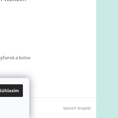
lyžiarok a botov
Súhlasím
Vytvoril Shoptet