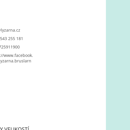
@
lyzarna.cz
543 255 181
725911900
://www.facebook.
yzarna.bruslarn
Y VELIKOSTÍ