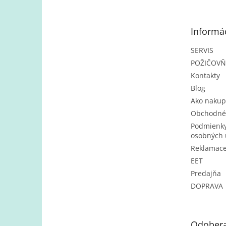
p
ä
t
Informác
i
e
SERVIS
POŽIČOV
Kontakty
Blog
Ako nakup
Obchodné
Podmienky
osobných 
Reklamac
EET
Predajňa
DOPRAVA
Odobera