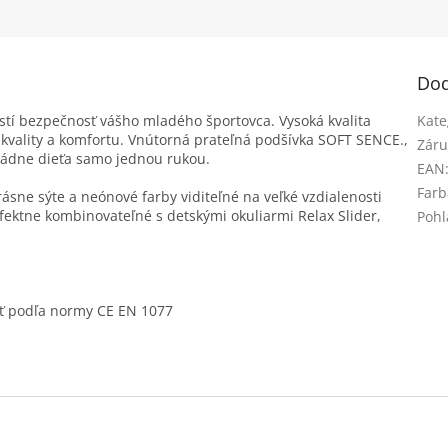
Dod
tí bezpečnosť vášho mladého športovca. Vysoká kvalita
Kate
 kvality a komfortu. Vnútorná prateľná podšívka SOFT SENCE.,
Záru
ládne dieťa samo jednou rukou.
EAN
Farb
rásne sýte a neónové farby viditeľné na veľké vzdialenosti
ktne kombinovateľné s detskými okuliarmi Relax Slider,
Pohl
ť podľa normy CE EN 1077