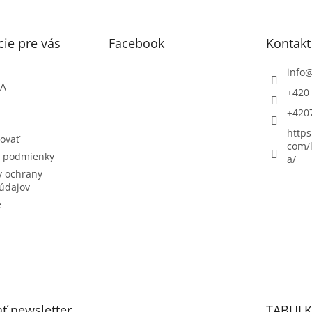
ie pre vás
Facebook
Kontakt
info
ŇA
+420 
+420
https
ovať
com/l
 podmienky
a/
 ochrany
údajov
e
ť newsletter
TABULK