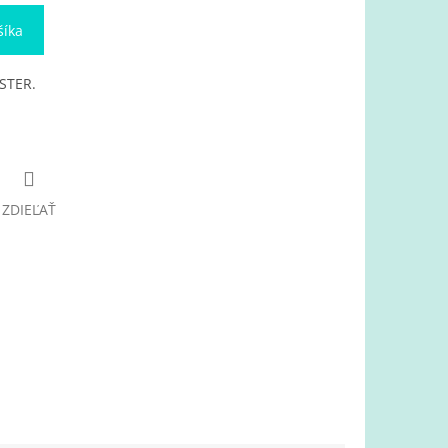
šíka
STER.
ZDIEĽAŤ