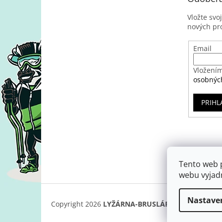
Vložte svo
nových pr
Email
Vložením
osobnýc
PRIHL
Tento web 
webu vyjadr
Nastave
Copyright 2026
LYŽÁRNA-BRUSLÁRNA
. Všetky prá