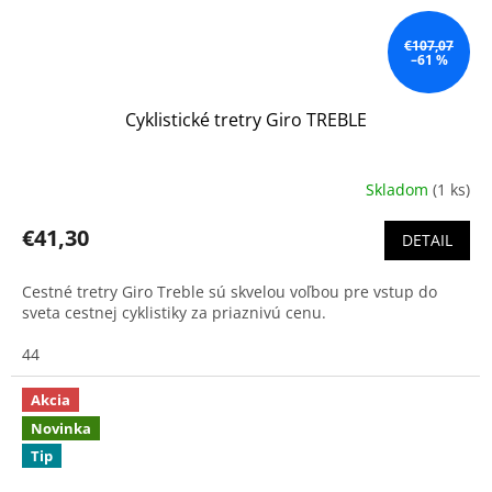
€107,07
–61 %
Cyklistické tretry Giro TREBLE
Skladom
(1 ks)
€41,30
DETAIL
Cestné tretry Giro Treble sú skvelou voľbou pre vstup do
sveta cestnej cyklistiky za priaznivú cenu.
44
Akcia
Novinka
Tip