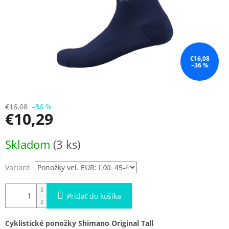
€16,08
–36 %
€16,08
–36 %
€10,29
Jednotková
Skladom
(3 ks)
cena:
Variant
Pridať do košíka
Cyklistické ponožky Shimano Original Tall