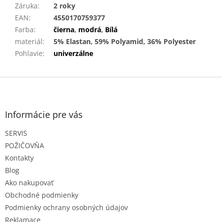
Záruka
:
2 roky
EAN
:
4550170759377
Farba
:
čierna
,
modrá
,
Bílá
materiál
:
5% Elastan, 59% Polyamid, 36% Polyester
Pohlavie
:
univerzálne
Z
á
p
ä
Informácie pre vás
t
SERVIS
i
e
POŽIČOVŇA
Kontakty
Blog
Ako nakupovať
Obchodné podmienky
Podmienky ochrany osobných údajov
Reklamace