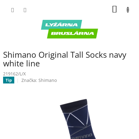
Prejsť
NÁKU
na
obsah
KOŠÍK
Shimano Original Tall Socks navy
white line
219162/L/X
Značka:
Shimano
Tip