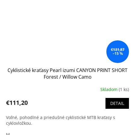
€131,87
–15 %
Cyklistické kraťasy Pearl izumi CANYON PRINT SHORT
Forest / Willow Camo
Skladom
(1 ks)
€111,20
DETAIL
Voľné, pohodlné a priedušné cyklistické MTB kraťasy s
cyklovložkou.
M