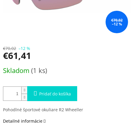
€70,02
–12 %
€70,02
–12 %
€61,41
Jednotková
Skladom
(1 ks)
cena:
Pridať do košíka
Pohodlné športové okuliare R2 Wheeller
Detailné informácie