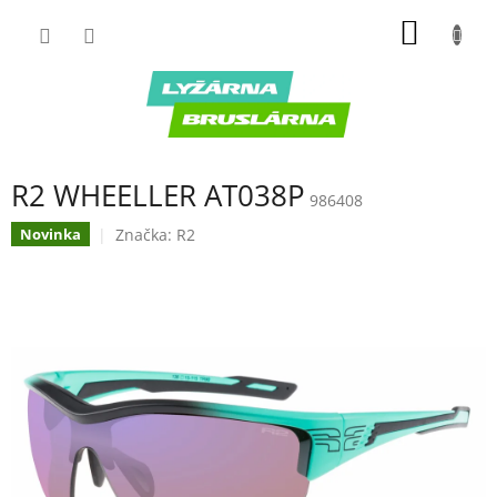
Prejsť
NÁKU
na
obsah
KOŠÍK
R2 WHEELLER AT038P
986408
Značka:
R2
Novinka