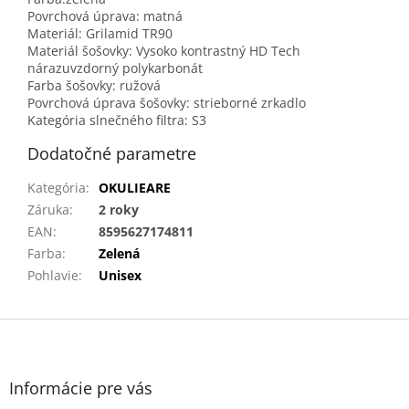
Povrchová úprava: matná
Materiál: Grilamid TR90
Materiál šošovky: Vysoko kontrastný HD Tech
nárazuvzdorný polykarbonát
Farba šošovky: ružová
Povrchová úprava šošovky: strieborné zrkadlo
Kategória slnečného filtra: S3
Dodatočné parametre
Kategória
:
OKULIEARE
Záruka
:
2 roky
EAN
:
8595627174811
Farba
:
Zelená
Pohlavie
:
Unisex
Z
á
p
ä
Informácie pre vás
t