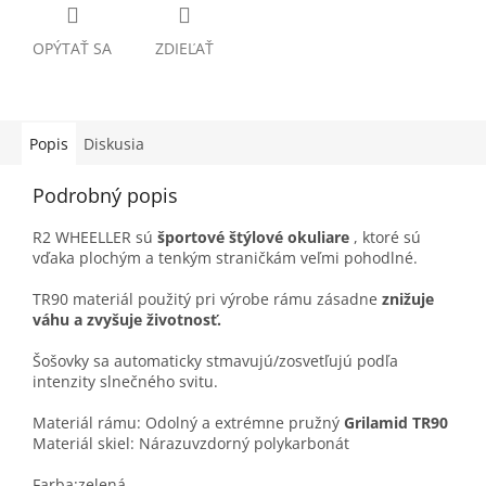
OPÝTAŤ SA
ZDIEĽAŤ
Popis
Diskusia
Podrobný popis
R2 WHEELLER sú
športové štýlové okuliare
, ktoré sú
vďaka plochým a tenkým straničkám veľmi pohodlné.
TR90 materiál použitý pri výrobe rámu zásadne
znižuje
váhu a zvyšuje životnosť.
Šošovky sa automaticky stmavujú/zosvetľujú podľa
intenzity slnečného svitu.
Materiál rámu: Odolný a extrémne pružný
Grilamid TR90
Materiál skiel: Nárazuvzdorný polykarbonát
Farba:zelená