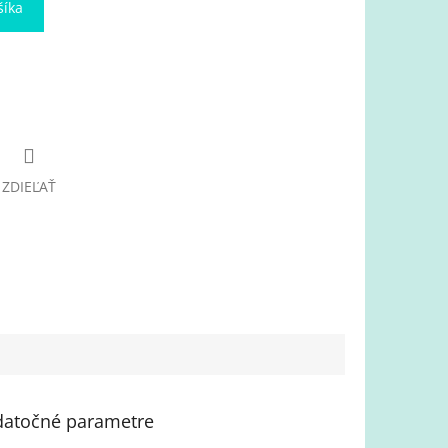
šíka
ZDIEĽAŤ
atočné parametre