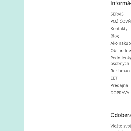
Informác
i
e
SERVIS
POŽIČOV
Kontakty
Blog
Ako nakup
Obchodné
Podmienky
osobných 
Reklamac
EET
Predajňa
DOPRAVA
Odobera
Vložte svo