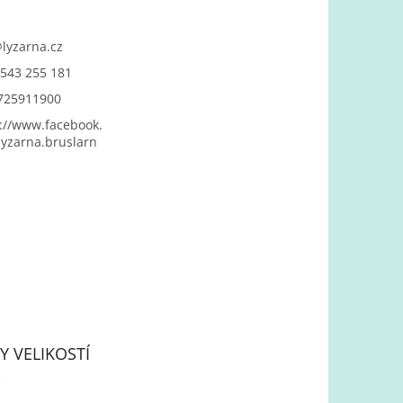
@
lyzarna.cz
543 255 181
725911900
://www.facebook.
yzarna.bruslarn
Y VELIKOSTÍ