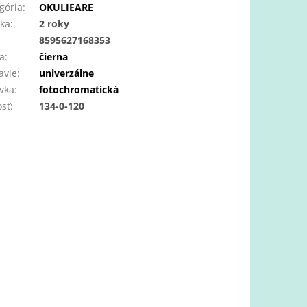
gória
:
OKULIEARE
ka
:
2 roky
:
8595627168353
a
:
čierna
avie
:
univerzálne
vka
:
fotochromatická
osť
:
134-0-120