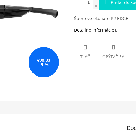
Pridať do ko
Športové okuliare R2 EDGE
Detailné informácie
TLAČ
OPÝTAŤ SA
€90,83
–9 %
Dod