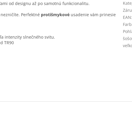
Kate
ťami od designu až po samotnú funkcionalitu.
Záru
k nezničíte. Perfektné
protišmykové
usadenie vám prinesie
EAN
Farb
Pohl
a intenzity slnečného svitu.
šošo
id TR90
veľk