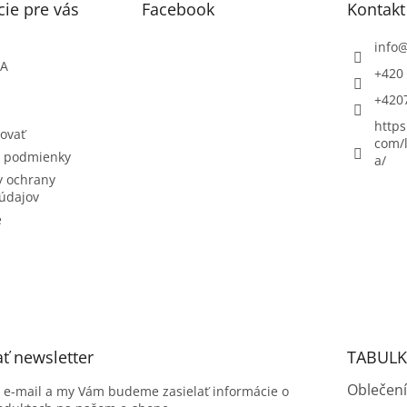
ie pre vás
Facebook
Kontakt
info
ŇA
+420 
+420
https
ovať
com/l
 podmienky
a/
 ochrany
údajov
e
ť newsletter
TABULK
Oblečení
j e-mail a my Vám budeme zasielať informácie o