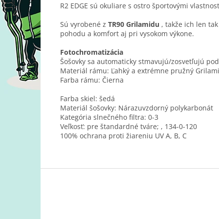
R2 EDGE sú okuliare s ostro športovými vlastnos
Sú vyrobené z
TR90 Grilamidu
, takže ich len ta
pohodu a komfort aj pri vysokom výkone.
Fotochromatizácia
Šošovky sa automaticky stmavujú/zosvetľujú podľ
Materiál rámu: Ľahký a extrémne pružný Grilam
Farba rámu: Čierna
Farba skiel: šedá
Materiál šošovky: Nárazuvzdorný polykarbonát
Kategória slnečného filtra: 0-3
Veľkosť:
pre štandardné tváre; , 134-0-120
100% ochrana proti žiareniu UV A, B, C
Z
á
p
ä
t