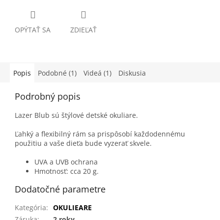
OPÝTAŤ SA
ZDIEĽAŤ
Popis
Podobné (1)
Videá (1)
Diskusia
Podrobný popis
Lazer Blub sú štýlové detské okuliare.
Ľahký a flexibilný rám sa prispôsobí každodennému
použitiu a vaše dieťa bude vyzerať skvele.
UVA a UVB ochrana
Hmotnosť: cca 20 g.
Dodatočné parametre
Kategória
:
OKULIEARE
Záruka
:
2 roky