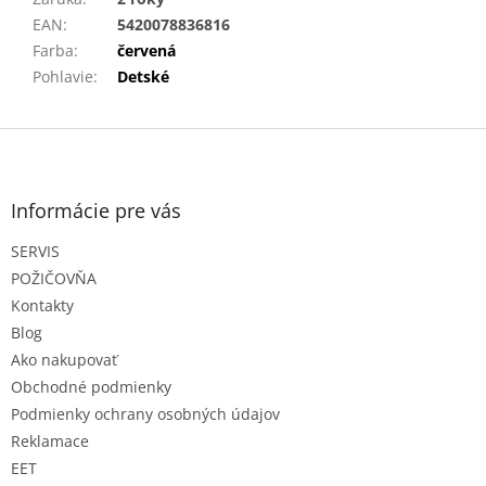
EAN
:
5420078836816
Farba
:
červená
Pohlavie
:
Detské
Z
á
p
ä
Informácie pre vás
t
SERVIS
i
e
POŽIČOVŇA
Kontakty
Blog
Ako nakupovať
Obchodné podmienky
Podmienky ochrany osobných údajov
Reklamace
EET