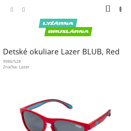
Prejsť
NÁKU
na
obsah
KOŠÍK
Detské okuliare Lazer BLUB, Red
9986/S28
Značka:
Lazer