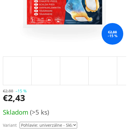
€2,88
–15 %
€2,88
–15 %
€2,43
Jednotková
Skladom
(>5 ks)
cena:
Variant