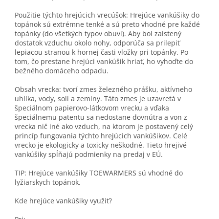
Použitie týchto hrejúcich vrecúšok: Hrejúce vankúšiky do
topánok sú extrémne tenké a sú preto vhodné pre každé
topánky (do všetkých typov obuvi). Aby bol zaistený
dostatok vzduchu okolo nohy, odporúča sa prilepiť
lepiacou stranou k hornej časti vložky pri topánky. Po
tom, čo prestane hrejúci vankúšik hriať, ho vyhoďte do
bežného domáceho odpadu.
Obsah vrecka: tvorí zmes železného prášku, aktívneho
uhlíka, vody, soli a zeminy. Táto zmes je uzavretá v
špeciálnom papierovo-látkovom vrecku a vďaka
špeciálnemu patentu sa nedostane dovnútra a von z
vrecka nič iné ako vzduch, na ktorom je postavený celý
princíp fungovania týchto hrejúcich vankúšikov. Celé
vrecko je ekologicky a toxicky neškodné. Tieto hrejivé
vankúšiky spĺňajú podmienky na predaj v EÚ.
TIP: Hrejúce vankúšiky TOEWARMERS sú vhodné do
lyžiarskych topánok.
Kde hrejúce vankúšiky využiť?