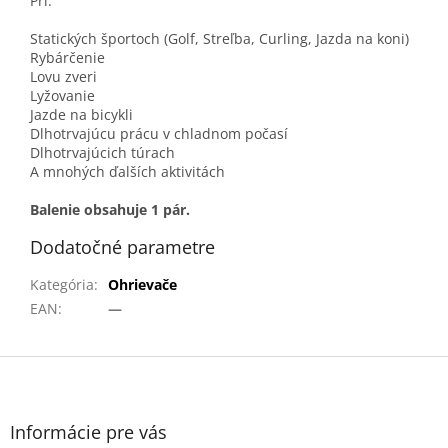
Pri:
Statických športoch (Golf, Streľba, Curling, Jazda na koni)
Rybárčenie
Lovu zveri
Lyžovanie
Jazde na bicykli
Dlhotrvajúcu prácu v chladnom počasí
Dlhotrvajúcich túrach
A mnohých ďalších aktivitách
Balenie obsahuje 1 pár.
Dodatočné parametre
Kategória
:
Ohrievače
EAN
:
—
Z
á
p
ä
Informácie pre vás