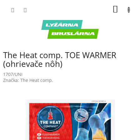
Prejsť
NÁKU
na
obsah
KOŠÍK
The Heat comp. TOE WARMER
(ohrievače nôh)
1707/UNI
Značka:
The Heat comp.