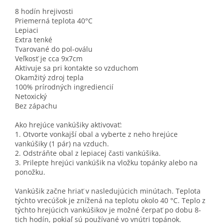
8 hodín hrejivosti
Priemerná teplota 40°C
Lepiaci
Extra tenké
Tvarované do pol-oválu
Veľkosť je cca 9x7cm
Aktivuje sa pri kontakte so vzduchom
Okamžitý zdroj tepla
100% prírodných ingrediencií
Netoxický
Bez zápachu
Ako hrejúce vankúšiky aktivovať:
1. Otvorte vonkajší obal a vyberte z neho hrejúce
vankúšiky (1 pár) na vzduch.
2. Odstráňte obal z lepiacej časti vankúšika.
3. Prilepte hrejúci vankúšik na vložku topánky alebo na
ponožku.
Vankúšik začne hriať v nasledujúcich minútach. Teplota
týchto vrecúšok je znížená na teplotu okolo 40 °C. Teplo z
týchto hrejúcich vankúšikov je možné čerpať po dobu 8-
tich hodín, pokiaľ sú používané vo vnútri topánok.