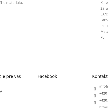
ého materiálu.
Kate
Záru
EAN
Farb
mate
Mate
Pohl
ie pre vás
Facebook
Kontakt
info
ŇA
+420 
+420
https