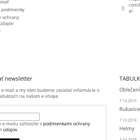
ovať
com/l
 podmienky
a/
 ochrany
údajov
e
ť newsletter
TABULK
Oblečení
j e-mail a my Vám budeme zasielať informácie o
oduktoch na našom e-shope.
7.10.2019
Rukavice
7.10.2019
 e-mailu súhlasíte s
podmienkami ochrany
Helmy
h údajov
7.10.2019