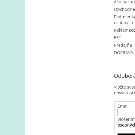
Ako nakup
Obchodné
Podmienky
osobných 
Reklamac
EET
Predajňa
DOPRAVA
Odobera
Vložte svo
nových pr
Email
Vložením
osobnýc