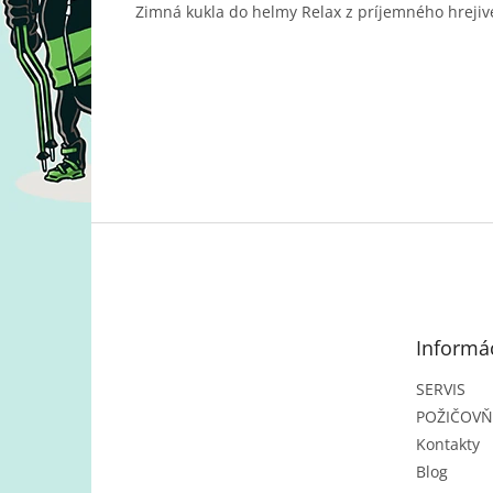
Zimná kukla do helmy Relax z príjemného hrejiv
Z
á
p
ä
t
Informác
i
e
SERVIS
POŽIČOV
Kontakty
Blog