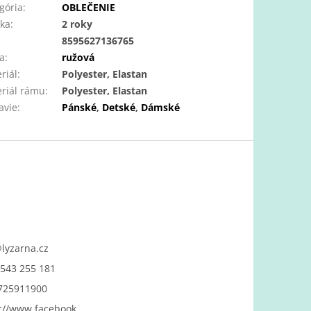
gória
:
OBLEČENIE
ka
:
2 roky
:
8595627136765
a
:
ružová
riál
:
Polyester, Elastan
riál rámu
:
Polyester, Elastan
avie
:
Pánské
,
Detské
,
Dámské
@
lyzarna.cz
543 255 181
725911900
://www.facebook.