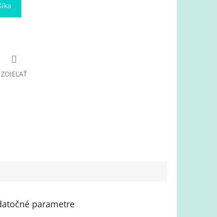
šíka
ZDIEĽAŤ
atočné parametre