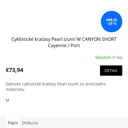
€98,72
–25 %
Cyklistické kraťasy Pearl izumi W CANYON SHORT
Cayenne / Port
Skladom
(1 ks)
€73,94
DETAIL
Dámske cyklistické kraťasy Pearl Izumi zo strečového
materiálu.
M
Popis
Diskusia