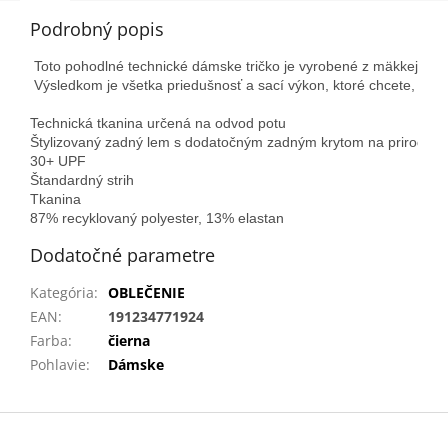
Podrobný popis
Toto pohodlné technické dámske tričko je vyrobené z mäkkej tkan
 Výsledkom je všetka priedušnosť a sací výkon, ktoré chcete, pr
Technická tkanina určená na odvod potu

Štylizovaný zadný lem s dodatočným zadným krytom na prirodzené 
30+ UPF

Štandardný strih

Tkanina

87% recyklovaný polyester, 13% elastan
Dodatočné parametre
Kategória
:
OBLEČENIE
EAN
:
191234771924
Farba
:
čierna
Pohlavie
:
Dámske
Z
á