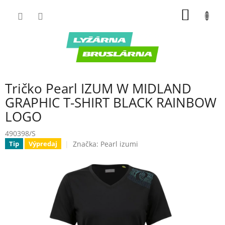
Prejsť
NÁKU
na
obsah
KOŠÍK
Tričko Pearl IZUM W MIDLAND
GRAPHIC T-SHIRT BLACK RAINBOW
LOGO
490398/S
Značka:
Pearl izumi
Tip
Výpredaj