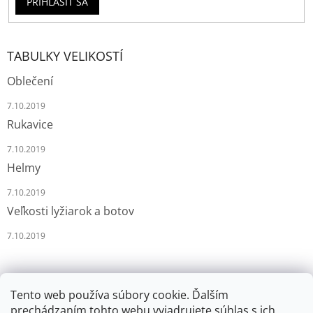
PRIHLÁSIŤ SA
TABULKY VELIKOSTÍ
Oblečení
7.10.2019
Rukavice
7.10.2019
Helmy
7.10.2019
Veľkosti lyžiarok a botov
7.10.2019
Tento web používa súbory cookie. Ďalším
prechádzaním tohto webu vyjadrujete súhlas s ich