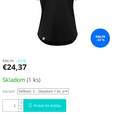
€36,76
–33 %
€36,76
–33 %
€24,37
Jednotková
Skladom
(1 ks)
cena:
Variant
Pridať do košíka