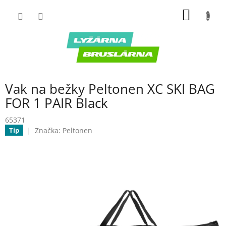
Prejsť
NÁKU
na
obsah
KOŠÍK
Vak na bežky Peltonen XC SKI BAG
FOR 1 PAIR Black
65371
Značka:
Peltonen
Tip