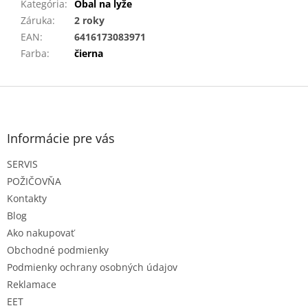
Kategória
:
Obal na lyže
Záruka
:
2 roky
EAN
:
6416173083971
Farba
:
čierna
Z
á
p
ä
Informácie pre vás
t
SERVIS
i
e
POŽIČOVŇA
Kontakty
Blog
Ako nakupovať
Obchodné podmienky
Podmienky ochrany osobných údajov
Reklamace
EET