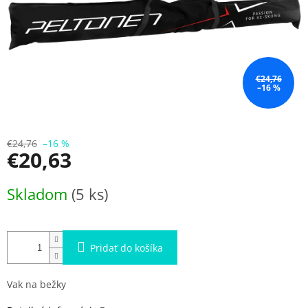
€24,76
–16 %
€24,76
–16 %
€20,63
Jednotková
Skladom
(5 ks)
cena:
Pridať do košíka
Vak na bežky