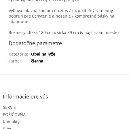
Výbava: hlavná komora na zips / rozpojiteľný ramenný
popruh pre uchytenie a nosenie / kompresné pásky na
stiahnutie
Rozmery: dĺžka 180 cm x šírka 39 cm (v najširšom mieste)
Dodatočné parametre
Kategória
:
Obal na lyže
Farba
:
čierna
Z
á
p
ä
Informácie pre vás
t
SERVIS
i
e
POŽIČOVŇA
Kontakty
Blog