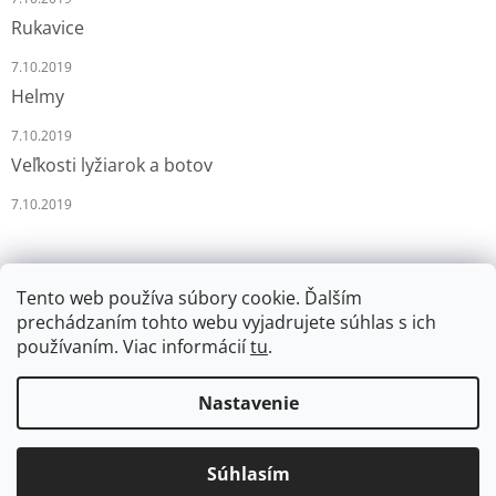
Rukavice
7.10.2019
Helmy
7.10.2019
Veľkosti lyžiarok a botov
7.10.2019
Tento web používa súbory cookie. Ďalším
prechádzaním tohto webu vyjadrujete súhlas s ich
používaním. Viac informácií
tu
.
Vytvoril Shoptet
Nastavenie
Copyright 2026
LYŽÁRNA-BRUSLÁRNA
. Všetky práva
Súhlasím
vyhradené.