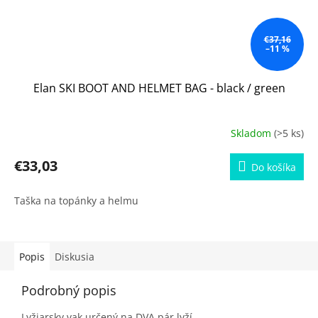
€37,16
–11 %
Elan SKI BOOT AND HELMET BAG - black / green
Skladom
(>5 ks)
€33,03
Do košíka
Taška na topánky a helmu
Popis
Diskusia
Podrobný popis
Lyžiarsky vak určený na DVA pár lyží.