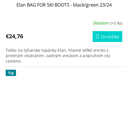
Elan BAG FOR SKI BOOTS - black/green 23/24
Skladom
(>5 ks)
€24,76
Do košíka
Taška na lyžiarske topánky Elan, hlavné veľké vrecko s
predným otváraním. zadným vreckom a popruhom cez
rameno.
Tip