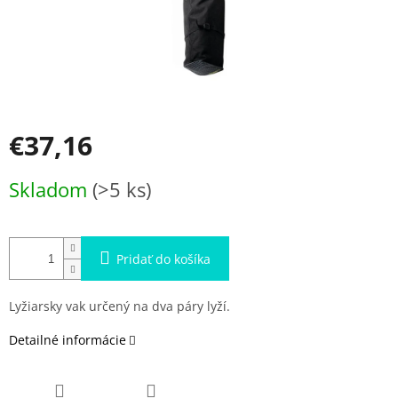
€37,16
Jednotková
Skladom
(>5 ks)
cena:
Pridať do košíka
Lyžiarsky vak určený na dva páry lyží.
Detailné informácie