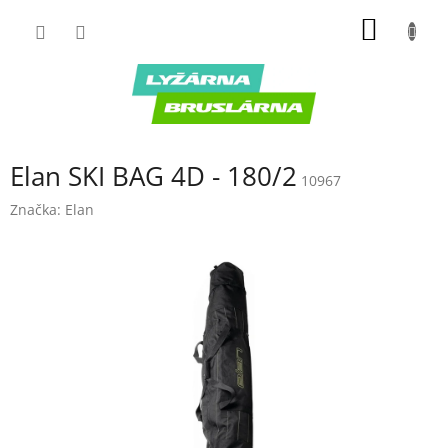
Prejsť
NÁKU
na
obsah
KOŠÍK
Elan SKI BAG 4D - 180/2
10967
Značka:
Elan