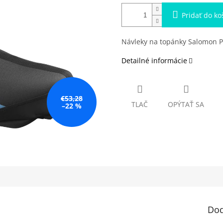
Pridať do ko
Návleky na topánky Salomon 
Detailné informácie
€53,28
TLAČ
OPÝTAŤ SA
–22 %
Dod