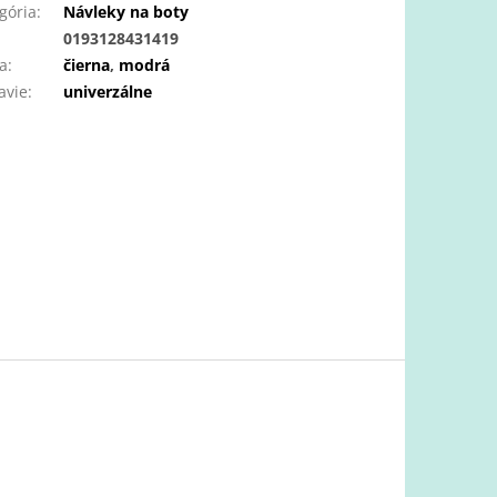
gória
:
Návleky na boty
:
0193128431419
a
:
čierna
,
modrá
avie
:
univerzálne