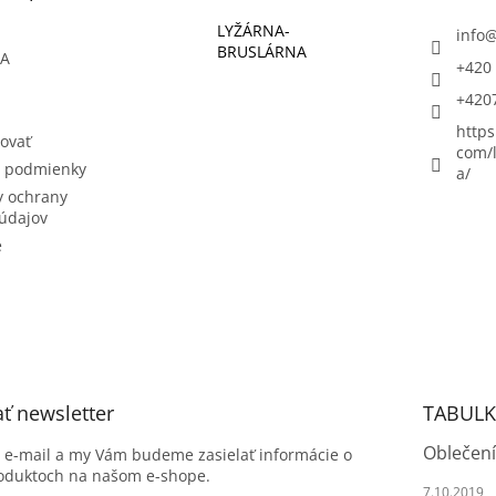
LYŽÁRNA-
info
BRUSLÁRNA
ŇA
+420 
+420
https
ovať
com/l
 podmienky
a/
 ochrany
údajov
e
ť newsletter
TABULK
Oblečení
j e-mail a my Vám budeme zasielať informácie o
oduktoch na našom e-shope.
7.10.2019