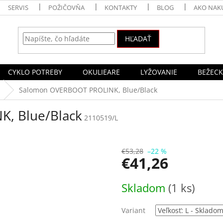
SERVIS
POŽIČOVŇA
KONTAKTY
BLOG
AKO NAK
HĽADAŤ
CYKLO POTREBY
OKULIEARE
LYŽOVANIE
BEŽECK
Salomon OVERBOOT PROLINK, Blue/Black
, Blue/Black
2110519/L
€53,28
–22 %
€41,26
Jednotková
Skladom
(1 ks)
cena:
Variant