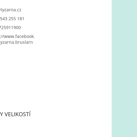
@
lyzarna.cz
543 255 181
725911900
://www.facebook.
yzarna.bruslarn
Y VELIKOSTÍ