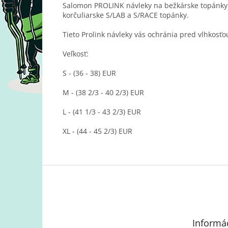
Salomon PROLINK návleky na bežkárske topánky sú
korčuliarske S/LAB a S/RACE topánky.
Tieto Prolink návleky vás ochránia pred vlhkosť
Veľkosť:
S - (36 - 38) EUR
M - (38 2/3 - 40 2/3) EUR
L - (41 1/3 - 43 2/3) EUR
XL - (44 - 45 2/3) EUR
Z
á
p
ä
t
Informác
i