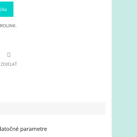
šíka
PROLINK.
ZDIEĽAŤ
atočné parametre