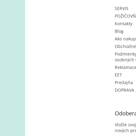
e
SERVIS
POŽIČOV
Kontakty
Blog
Ako nakup
Obchodné
Podmienky
osobných 
Reklamac
EET
Predajňa
DOPRAVA
Odobera
Vložte svo
nových pr