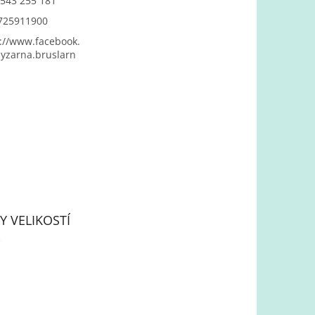
543 255 181
725911900
://www.facebook.
yzarna.bruslarn
Y VELIKOSTÍ