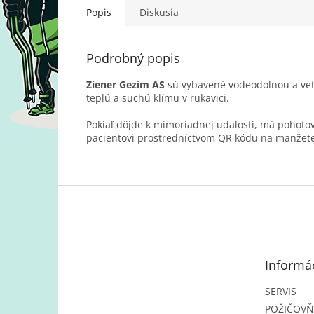
Popis
Diskusia
Podrobný popis
Ziener Gezim AS
sú vybavené vodeodolnou a v
teplú a suchú klímu v rukavici.
Pokiaľ dôjde k mimoriadnej udalosti, má pohotov
pacientovi prostredníctvom QR kódu na manžete
Z
á
p
ä
t
Informác
i
e
SERVIS
POŽIČOV