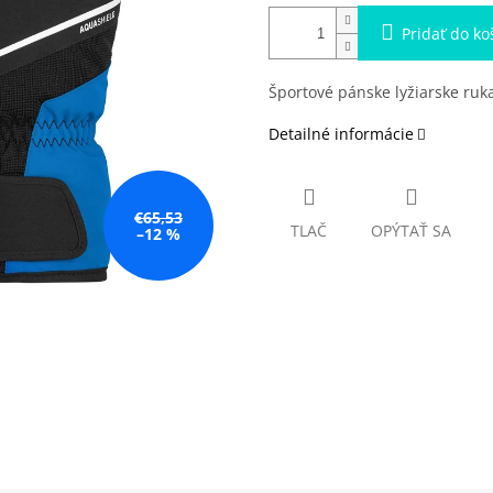
Pridať do ko
Športové pánske lyžiarske ruk
Detailné informácie
€65,53
TLAČ
OPÝTAŤ SA
–12 %