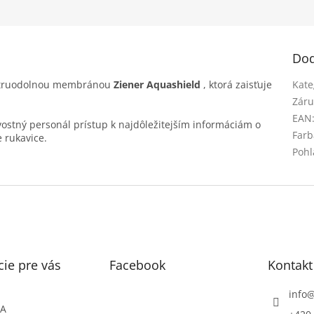
Dod
etruodolnou membránou
Ziener Aquashield
, ktorá zaisťuje
Kate
Záru
EAN
ostný personál prístup k najdôležitejším informáciám o
Farb
 rukavice.
Pohl
ie pre vás
Facebook
Kontakt
info
ŇA