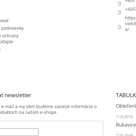
+420 
+420
https
ovať
com/l
 podmienky
a/
 ochrany
údajov
e
ť newsletter
TABULK
Oblečení
j e-mail a my Vám budeme zasielať informácie o
oduktoch na našom e-shope.
7.10.2019
Rukavice
7.10.2019