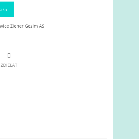
šíka
avice Ziener Gezim AS.
ZDIEĽAŤ