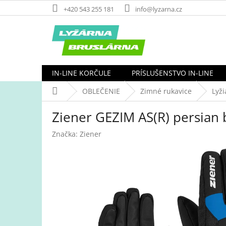
Prejsť
+420 543 255 181
info@lyzarna.cz
na
obsah
IN-LINE KORČULE
PRÍSLUŠENSTVO IN-LINE
Domov
OBLEČENIE
Zimné rukavice
Lyži
Ziener GEZIM AS(R) persian 
Značka:
Ziener