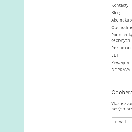
Kontakty
Blog
Ako nakup
Obchodné
Podmienky
osobných 
Reklamac
EET
Predajňa
DOPRAVA
Odobera
Vložte svo
nových pr
Email