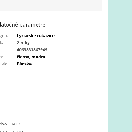
atočné parametre
gória
:
Lyžiarske rukavice
ka
:
2 roky
:
4063833867949
a
:
čierna
,
modrá
avie
:
Pánske
@
lyzarna.cz