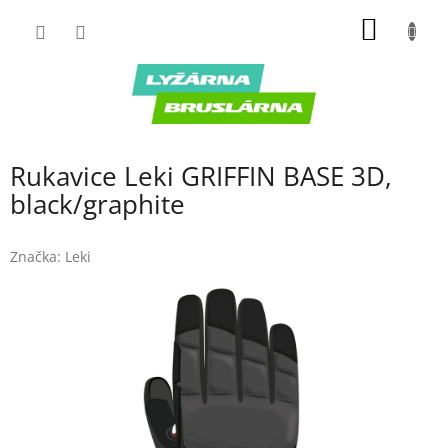
Prejsť
NÁKU
na
obsah
KOŠÍK
Rukavice Leki GRIFFIN BASE 3D,
black/graphite
Značka:
Leki