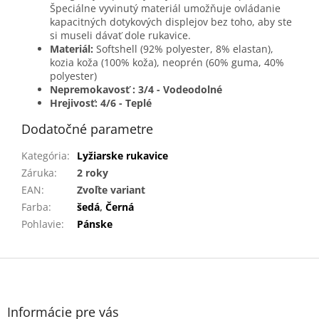
Špeciálne vyvinutý materiál umožňuje ovládanie
kapacitných dotykových displejov bez toho, aby ste
si museli dávať dole rukavice.
Materiál:
Softshell (92% polyester, 8% elastan),
kozia koža (100% koža), neoprén (60% guma, 40%
polyester)
Nepremokavosť : 3/4 - Vodeodolné
Hrejivosť: 4/6 - Teplé
Dodatočné parametre
Kategória
:
Lyžiarske rukavice
Záruka
:
2 roky
EAN
:
Zvoľte variant
Farba
:
šedá
,
Černá
Pohlavie
:
Pánske
Z
á
p
ä
Informácie pre vás