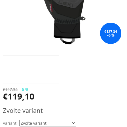
€127,34
–6 %
€127,34
–6 %
€119,10
Jednotková
Zvoľte variant
cena:
Variant