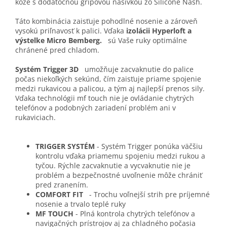
kože s dodatočnou gripovou nášivkou zo Silicone Nash.
Táto kombinácia zaisťuje pohodlné nosenie a zároveň
vysokú priľnavosť k palici. Vďaka
izolácii Hyperloft a
výstelke Micro Bemberg.
sú Vaše ruky optimálne
chránené pred chladom.
Systém Trigger 3D
umožňuje zacvaknutie do palice
počas niekoľkých sekúnd, čím zaisťuje priame spojenie
medzi rukavicou a palicou, a tým aj najlepší prenos sily.
Vďaka technológii mf touch nie je ovládanie chytrých
telefónov a podobných zariadení problém ani v
rukaviciach.
TRIGGER SYSTÉM
- Systém Trigger ponúka väčšiu
kontrolu vďaka priamemu spojeniu medzi rukou a
tyčou. Rýchle zacvaknutie a vycvaknutie nie je
problém a bezpečnostné uvoľnenie môže chrániť
pred zranením.
COMFORT FIT
- Trochu voľnejší strih pre príjemné
nosenie a trvalo teplé ruky
MF TOUCH
- Plná kontrola chytrých telefónov a
navigačných prístrojov aj za chladného počasia