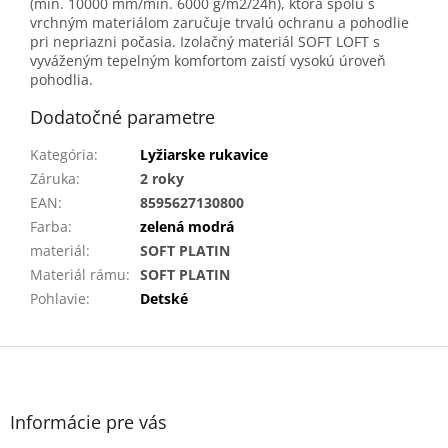
(min. 10000 mm/min. 6000 g/m2/24h), ktorá spolu s
vrchným materiálom zaručuje trvalú ochranu a pohodlie
pri nepriazni počasia. Izolačný materiál SOFT LOFT s
vyváženým tepelným komfortom zaistí vysokú úroveň
pohodlia.
Dodatočné parametre
Kategória
:
Lyžiarske rukavice
Záruka
:
2 roky
EAN
:
8595627130800
Farba
:
zelená modrá
materiál
:
SOFT PLATIN
Materiál rámu
:
SOFT PLATIN
Pohlavie
:
Detské
Z
á
p
ä
Informácie pre vás
t