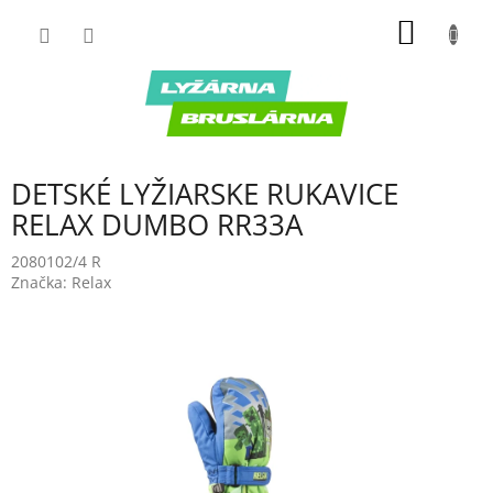
Prejsť
NÁKU
na
obsah
KOŠÍK
DETSKÉ LYŽIARSKE RUKAVICE
RELAX DUMBO RR33A
2080102/4 R
Značka:
Relax