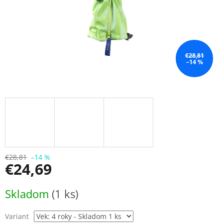
€28,81
–14 %
€28,81
–14 %
€24,69
Jednotková
Skladom
(1 ks)
cena:
Variant