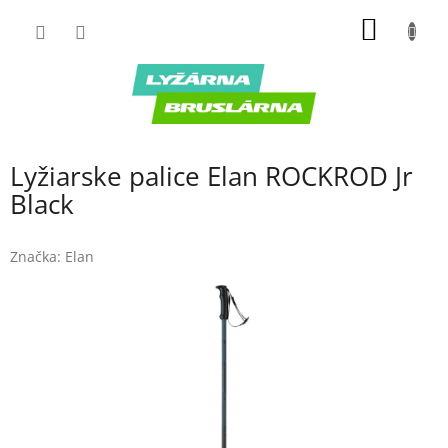
Prejsť
NÁKU
na
obsah
KOŠÍK
Lyžiarske palice Elan ROCKROD Jr
Black
Značka:
Elan