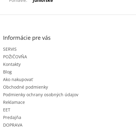
Pohlavie
:
Juniorské
Z
á
p
ä
Informácie pre vás
t
SERVIS
i
e
POŽIČOVŇA
Kontakty
Blog
Ako nakupovať
Obchodné podmienky
Podmienky ochrany osobných údajov
Reklamace
EET
Predajňa
DOPRAVA