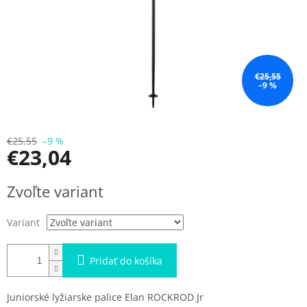
€25,55
–9 %
€25,55
–9 %
€23,04
Jednotková
Zvoľte variant
cena:
Variant
Pridať do košíka
Juniorské lyžiarske palice Elan ROCKROD Jr