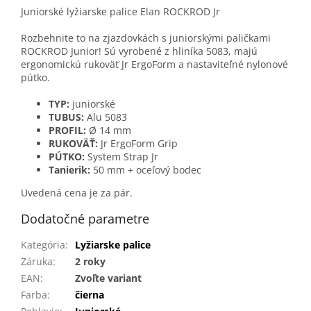
Juniorské lyžiarske palice Elan ROCKROD Jr
Rozbehnite to na zjazdovkách s juniorskými paličkami
ROCKROD Junior! Sú vyrobené z hliníka 5083, majú
ergonomickú rukoväť Jr ErgoForm a nastaviteľné nylonové
pútko.
TYP:
juniorské
TUBUS:
Alu 5083
PROFIL:
Ø 14 mm
RUKOVÄŤ:
Jr ErgoForm Grip
PÚTKO:
System Strap Jr
Tanierik:
50 mm + oceľový bodec
Uvedená cena je za pár.
Dodatočné parametre
Kategória
:
Lyžiarske palice
Záruka
:
2 roky
EAN
:
Zvoľte variant
Farba
:
čierna