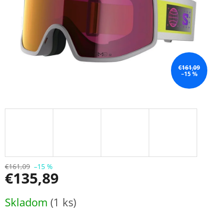
€161,09
–15 %
€161,09
–15 %
€135,89
Jednotková
Skladom
(1 ks)
cena: