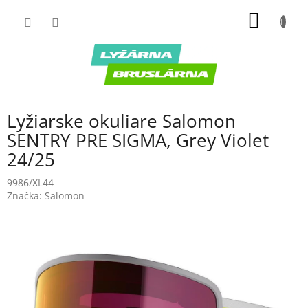
Prejsť
NÁKU
na
obsah
KOŠÍK
Lyžiarske okuliare Salomon
SENTRY PRE SIGMA, Grey Violet
24/25
9986/XL44
Značka:
Salomon