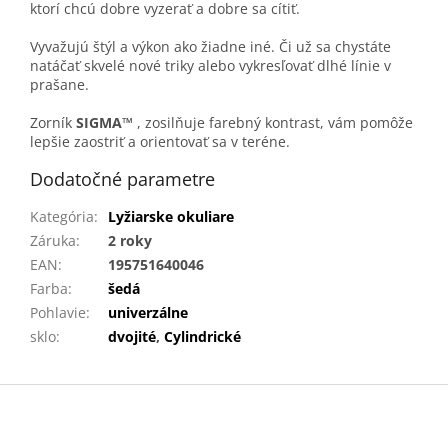
ktorí chcú dobre vyzerať a dobre sa cítiť.
Vyvažujú štýl a výkon ako žiadne iné. Či už sa chystáte
natáčať skvelé nové triky alebo vykresľovať dlhé línie v
prašane.
Zorník
SIGMA™
, zosilňuje farebný kontrast, vám pomôže
lepšie zaostriť a orientovať sa v teréne.
Dodatočné parametre
Kategória
:
Lyžiarske okuliare
Záruka
:
2 roky
EAN
:
195751640046
Farba
:
šedá
Pohlavie
:
univerzálne
sklo
:
dvojité
,
Cylindrické
Z
á
p