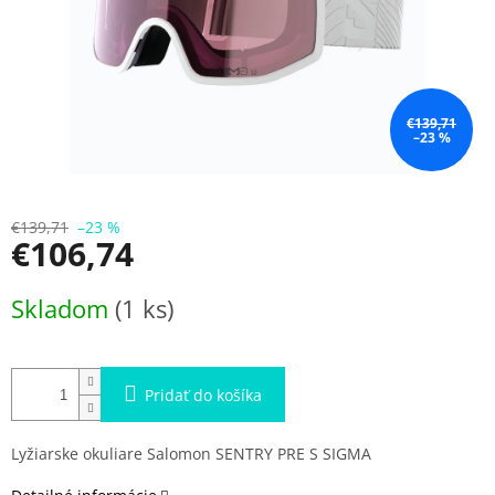
€139,71
–23 %
€139,71
–23 %
€106,74
Jednotková
Skladom
(1 ks)
cena:
Pridať do košíka
Lyžiarske okuliare Salomon SENTRY PRE S SIGMA