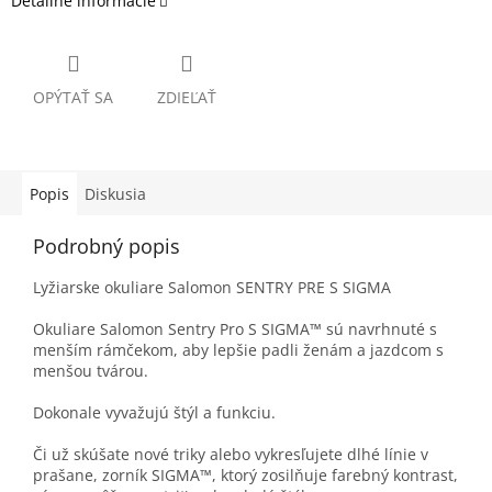
Detailné informácie
OPÝTAŤ SA
ZDIEĽAŤ
Popis
Diskusia
Podrobný popis
Lyžiarske okuliare Salomon SENTRY PRE S SIGMA
Okuliare Salomon Sentry Pro S SIGMA™ sú navrhnuté s
menším rámčekom, aby lepšie padli ženám a jazdcom s
menšou tvárou.
Dokonale vyvažujú štýl a funkciu.
Či už skúšate nové triky alebo vykresľujete dlhé línie v
prašane, zorník SIGMA™, ktorý zosilňuje farebný kontrast,