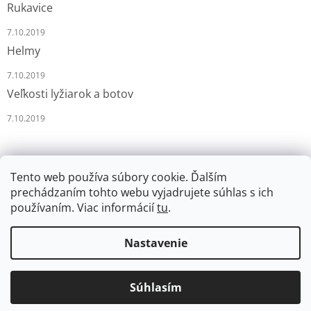
Rukavice
7.10.2019
Helmy
7.10.2019
Veľkosti lyžiarok a botov
7.10.2019
Tento web používa súbory cookie. Ďalším
prechádzaním tohto webu vyjadrujete súhlas s ich
používaním. Viac informácií
tu
.
Vytvoril Shoptet
Nastavenie
Copyright 2026
LYŽÁRNA-BRUSLÁRNA
. Všetky práva
Súhlasím
vyhradené.