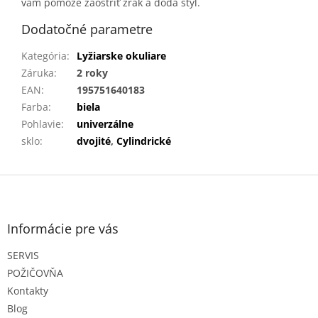
vám pomôže zaostriť zrak a dodá štýl.
Dodatočné parametre
Kategória
:
Lyžiarske okuliare
Záruka
:
2 roky
EAN
:
195751640183
Farba
:
biela
Pohlavie
:
univerzálne
sklo
:
dvojité
,
Cylindrické
Z
á
p
ä
Informácie pre vás
t
SERVIS
i
e
POŽIČOVŇA
Kontakty
Blog