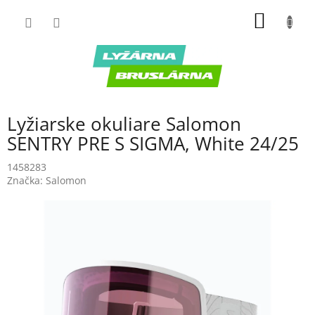
Prejsť
NÁKU
na
obsah
KOŠÍK
Lyžiarske okuliare Salomon
SENTRY PRE S SIGMA, White 24/25
1458283
Značka:
Salomon