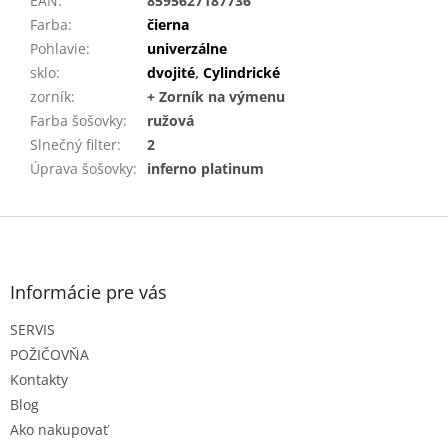
EAN
:
8595627187736
Farba
:
čierna
Pohlavie
:
univerzálne
sklo
:
dvojité
,
Cylindrické
zorník
:
+ Zorník na výmenu
Farba šošovky
:
ružová
Slnečný filter
:
2
Úprava šošovky
:
inferno platinum
Z
á
p
ä
Informácie pre vás
t
SERVIS
i
e
POŽIČOVŇA
Kontakty
Blog
Ako nakupovať