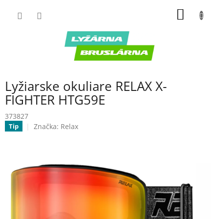
Prejsť
NÁKU
na
obsah
KOŠÍK
Lyžiarske okuliare RELAX X-
FIGHTER HTG59E
373827
Značka:
Relax
Tip