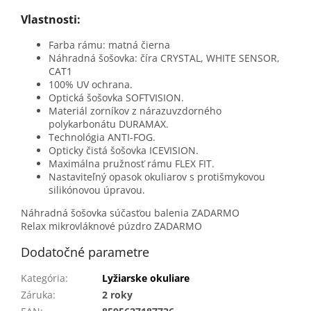
Vlastnosti:
Farba rámu: matná čierna
Náhradná šošovka: číra CRYSTAL, WHITE SENSOR,
CAT1
100% UV ochrana.
Optická šošovka SOFTVISION.
Materiál zorníkov z nárazuvzdorného
polykarbonátu DURAMAX.
Technológia ANTI-FOG.
Opticky čistá šošovka ICEVISION.
Maximálna pružnosť rámu FLEX FIT.
Nastaviteľný opasok okuliarov s protišmykovou
silikónovou úpravou.
Náhradná šošovka súčasťou balenia ZADARMO
Relax mikrovláknové púzdro ZADARMO
Dodatočné parametre
Kategória
:
Lyžiarske okuliare
Záruka
:
2 roky