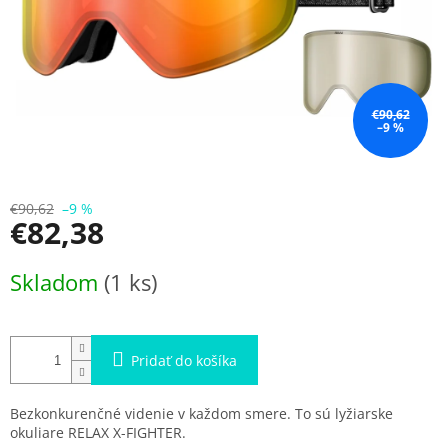
€90,62
–9 %
€90,62
–9 %
€82,38
Jednotková
Skladom
(1 ks)
cena:
Pridať do košíka
Bezkonkurenčné videnie v každom smere. To sú lyžiarske
okuliare RELAX X-FIGHTER.