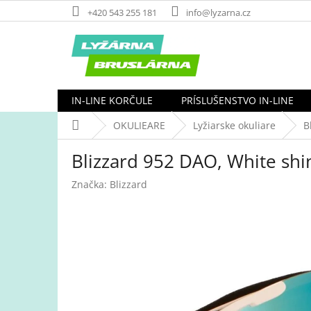
Prejsť
+420 543 255 181
info@lyzarna.cz
na
obsah
IN-LINE KORČULE
PRÍSLUŠENSTVO IN-LINE
Domov
OKULIEARE
Lyžiarske okuliare
B
Blizzard 952 DAO, White shi
Značka:
Blizzard