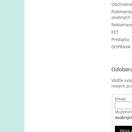
Obchodné
Podmienky
osobných 
Reklamac
EET
Predajňa
DOPRAVA
Odobera
Vložte svo
nových pr
Email
Vložením
osobnýc
PRIHL