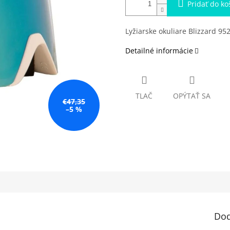
Pridať do ko
Lyžiarske okuliare Blizzard 9
Detailné informácie
TLAČ
OPÝTAŤ SA
€47,35
–5 %
Dod