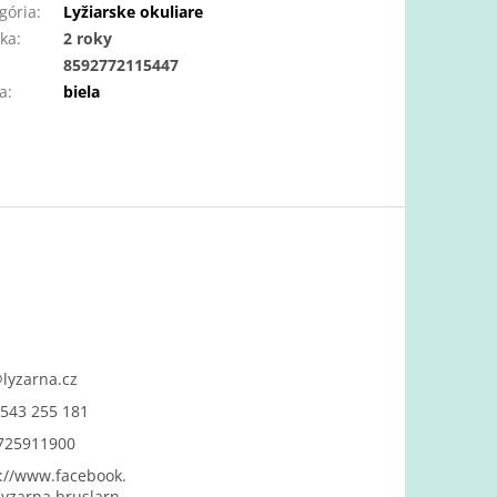
gória
:
Lyžiarske okuliare
ka
:
2 roky
:
8592772115447
a
:
biela
@
lyzarna.cz
543 255 181
725911900
://www.facebook.
yzarna.bruslarn