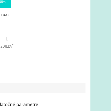
šíka
52 DAO
ZDIEĽAŤ
atočné parametre