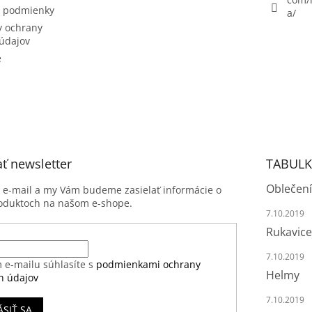
 podmienky
a/
 ochrany
údajov
e
ť newsletter
TABULK
Oblečení
j e-mail a my Vám budeme zasielať informácie o
oduktoch na našom e-shope.
7.10.2019
Rukavice
7.10.2019
 e-mailu súhlasíte s
podmienkami ochrany
Helmy
h údajov
7.10.2019
ÁSIŤ SA