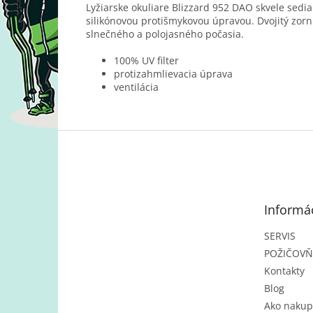
Lyžiarske okuliare Blizzard 952 DAO skvele sed
silikónovou protišmykovou úpravou. Dvojitý zo
slnečného a polojasného počasia.
100% UV filter
protizahmlievacia úprava
ventilácia
Z
á
p
ä
t
Informác
i
e
SERVIS
POŽIČOV
Kontakty
Blog
Ako nakup