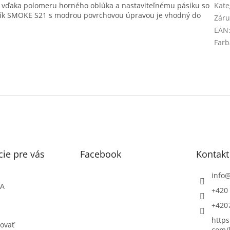
ia vďaka polomeru horného oblúka a nastaviteľnému pásiku so
Kate
rník SMOKE S21 s modrou povrchovou úpravou je vhodný do
Záru
EAN
Farb
ie pre vás
Facebook
Kontakt
info
ŇA
+420 
+420
https
ovať
com/l