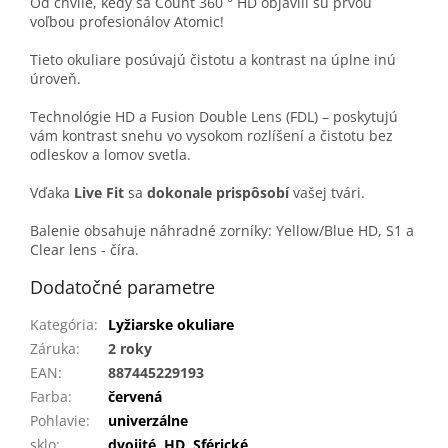
Od chvíle, kedy sa Count 360 ° HD objavili sú prvou
voľbou profesionálov Atomic!
Tieto okuliare posúvajú čistotu a kontrast na úplne inú
úroveň.
Technológie HD a Fusion Double Lens (FDL) – poskytujú
vám kontrast snehu vo vysokom rozlíšení a čistotu bez
odleskov a lomov svetla.
Vďaka
Live
Fit
sa
dokonale prispôsobí
vašej tvári.
Balenie obsahuje náhradné zorníky: Yellow/Blue HD, S1 a
Clear lens - číra.
Dodatočné parametre
Kategória
:
Lyžiarske okuliare
Záruka
:
2 roky
EAN
:
887445229193
Farba
:
červená
Pohlavie
:
univerzálne
sklo
:
dvojité
,
HD
,
Sférické