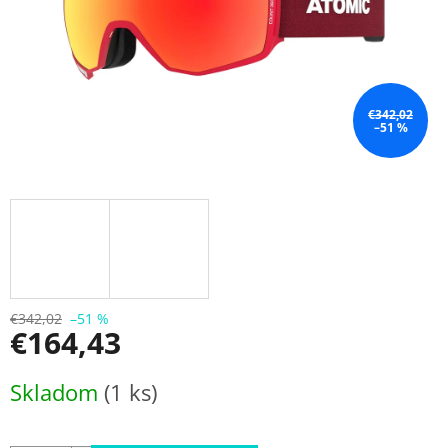
€342,02
–51 %
€342,02
–51 %
€164,43
Jednotková
Skladom
(1 ks)
cena: