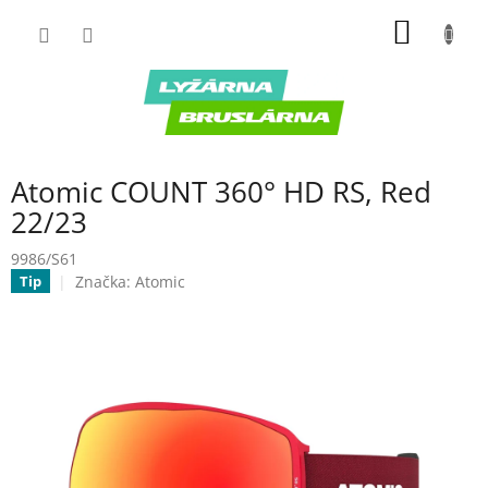
Prejsť
NÁKU
na
obsah
KOŠÍK
Atomic COUNT 360° HD RS, Red
22/23
9986/S61
Značka:
Atomic
Tip