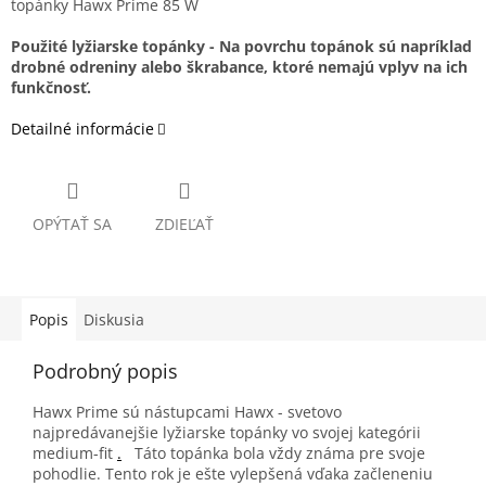
topánky Hawx Prime 85 W
Použité lyžiarske topánky -
Na povrchu topánok sú napríklad
drobné odreniny alebo škrabance, ktoré nemajú vplyv na ich
funkčnosť.
Detailné informácie
OPÝTAŤ SA
ZDIEĽAŤ
Popis
Diskusia
Podrobný popis
Hawx Prime sú nástupcami Hawx - svetovo
najpredávanejšie lyžiarske topánky vo svojej kategórii
medium-fit
.
Táto topánka bola vždy známa pre svoje
pohodlie. Tento rok je ešte vylepšená vďaka začleneniu