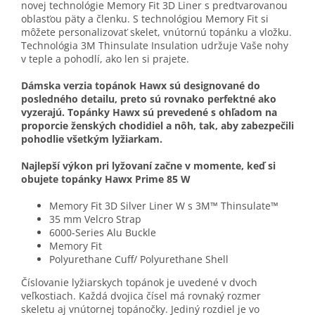
novej technológie Memory Fit 3D Liner s predtvarovanou
oblasťou päty a členku. S technológiou Memory Fit si
môžete personalizovať skelet, vnútornú topánku a vložku.
Technológia 3M Thinsulate Insulation udržuje Vaše nohy
v teple a pohodlí, ako len si prajete.
Dámska verzia topánok Hawx sú designované do
posledného detailu, preto sú rovnako perfektné ako
vyzerajú. Topánky Hawx sú prevedené s ohľadom na
proporcie ženských chodidiel a nôh, tak, aby zabezpečili
pohodlie všetkým lyžiarkam.
Najlepší výkon pri lyžovaní začne v momente, keď si
obujete topánky Hawx Prime 85 W
Memory Fit 3D Silver Liner W s 3M™ Thinsulate™
35 mm Velcro Strap
6000-Series Alu Buckle
Memory Fit
Polyurethane Cuff/ Polyurethane Shell
Číslovanie lyžiarskych topánok je uvedené v dvoch
veľkostiach. Každá dvojica čísel má rovnaký rozmer
skeletu aj vnútornej topánočky. Jediný rozdiel je vo