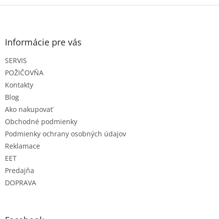
Z
á
p
ä
Informácie pre vás
t
SERVIS
i
e
POŽIČOVŇA
Kontakty
Blog
Ako nakupovať
Obchodné podmienky
Podmienky ochrany osobných údajov
Reklamace
EET
Predajňa
DOPRAVA