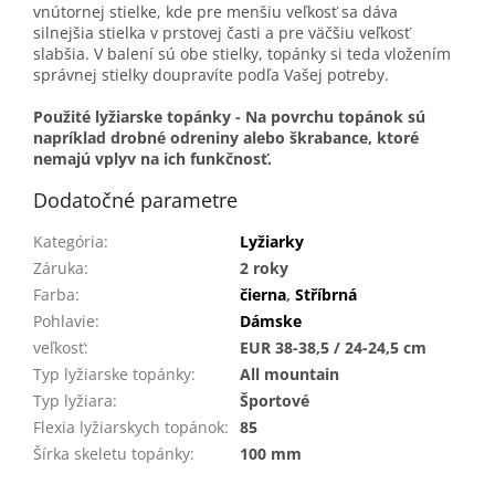
vnútornej stielke, kde pre menšiu veľkosť sa dáva
silnejšia stielka v prstovej časti a pre väčšiu veľkosť
slabšia. V balení sú obe stielky, topánky si teda vložením
správnej stielky doupravíte podľa Vašej potreby.
Použité lyžiarske topánky -
Na povrchu topánok sú
napríklad drobné odreniny alebo škrabance, ktoré
nemajú vplyv na ich funkčnosť.
Dodatočné parametre
Kategória
:
Lyžiarky
Záruka
:
2 roky
Farba
:
čierna
,
Stříbrná
Pohlavie
:
Dámske
veľkosť
:
EUR 38-38,5 / 24-24,5 cm
Typ lyžiarske topánky
:
All mountain
Typ lyžiara
:
Športové
Flexia lyžiarskych topánok
:
85
Šírka skeletu topánky
:
100 mm