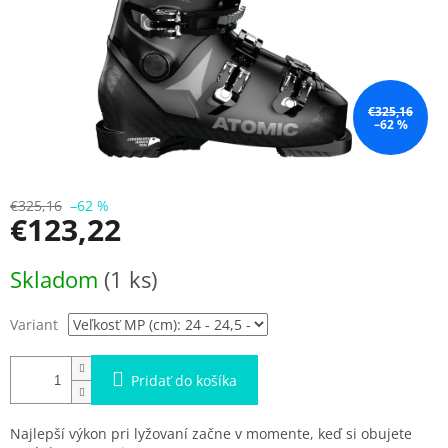
€325,16
–62 %
€325,16
–62 %
€123,22
Jednotková
Skladom
(1 ks)
cena:
Variant
Pridať do košíka
Najlepší výkon pri lyžovaní začne v momente, keď si obujete