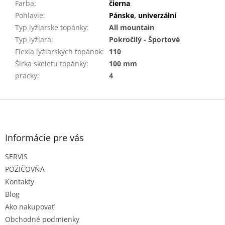
Farba
:
čierna
Pohlavie
:
Pánske
,
univerzální
Typ lyžiarske topánky
:
All mountain
Typ lyžiara
:
Pokročilý - Športové
Flexia lyžiarskych topánok
:
110
Šírka skeletu topánky
:
100 mm
pracky
:
4
Z
á
p
ä
Informácie pre vás
t
SERVIS
i
e
POŽIČOVŇA
Kontakty
Blog
Ako nakupovať
Obchodné podmienky