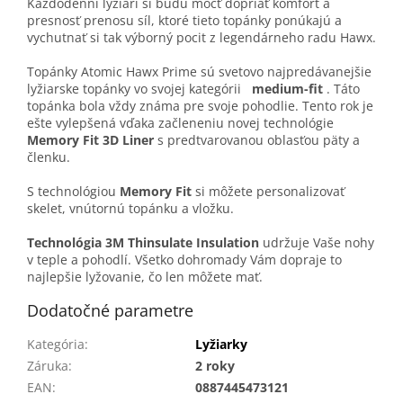
Každodenní lyžiari si budú môcť dopriať komfort a
presnosť prenosu síl, ktoré tieto topánky ponúkajú a
vychutnať si tak výborný pocit z legendárneho radu Hawx.
Topánky Atomic Hawx Prime sú svetovo najpredávanejšie
lyžiarske topánky vo svojej kategórii
medium-fit
. Táto
topánka bola vždy známa pre svoje pohodlie. Tento rok je
ešte vylepšená vďaka začleneniu novej technológie
Memory Fit 3D Liner
s predtvarovanou oblasťou päty a
členku.
S technológiou
Memory Fit
si môžete personalizovať
skelet, vnútornú topánku a vložku.
Technológia 3M Thinsulate Insulation
udržuje Vaše nohy
v teple a pohodlí. Všetko dohromady Vám dopraje to
najlepšie lyžovanie, čo len môžete mať.
Dodatočné parametre
Kategória
:
Lyžiarky
Záruka
:
2 roky
EAN
:
0887445473121