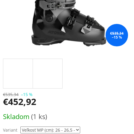
€535,34
–15 %
€535,34
–15 %
€452,92
Jednotková
Skladom
(1 ks)
cena:
Variant