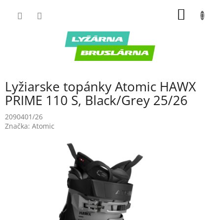
Prejsť
NÁKU
na
obsah
KOŠÍK
Lyžiarske topánky Atomic HAWX
PRIME 110 S, Black/Grey 25/26
2090401/26
Značka:
Atomic