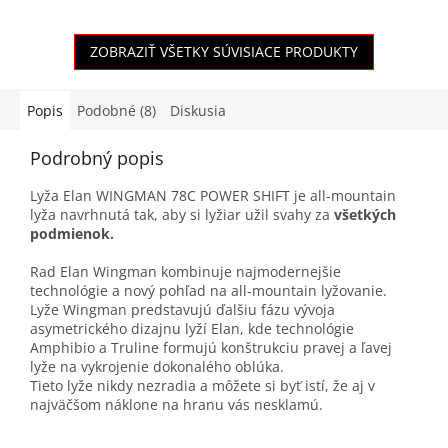
ZOBRAZIŤ VŠETKY SÚVISIACE PRODUKTY
Popis
Podobné (8)
Diskusia
Podrobný popis
Lyža Elan WINGMAN 78C POWER SHIFT je all-mountain
lyža navrhnutá tak, aby si lyžiar užil svahy za
všetkých
podmienok.
Rad Elan Wingman kombinuje najmodernejšie
technológie a nový pohľad na all-mountain lyžovanie.
Lyže Wingman predstavujú ďalšiu fázu vývoja
asymetrického dizajnu lyží Elan, kde technológie
Amphibio a Truline formujú konštrukciu pravej a ľavej
lyže na vykrojenie dokonalého oblúka.
Tieto lyže nikdy nezradia a môžete si byť istí, že aj v
najväčšom náklone na hranu vás nesklamú.