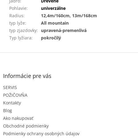
jadro
:
Drevené
Pohlavie
:
univerzálne
Radius
:
12,4m/160cm, 13m/168cm
typ lyže
:
All mountain
typ zjazdovky
:
upravená-premenlivá
Typ lyžiara
:
pokročilý
Z
á
p
ä
Informácie pre vás
t
SERVIS
i
e
POŽIČOVŇA
Kontakty
Blog
Ako nakupovať
Obchodné podmienky
Podmienky ochrany osobných údajov