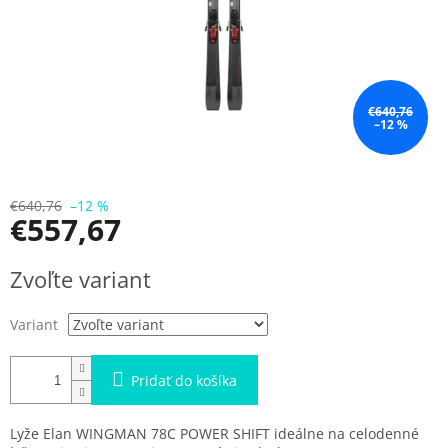
€640,76
–12 %
€640,76
–12 %
€557,67
Jednotková
Zvoľte variant
cena:
Variant
Pridať do košíka
Lyže Elan WINGMAN 78C POWER SHIFT ideálne na celodenné