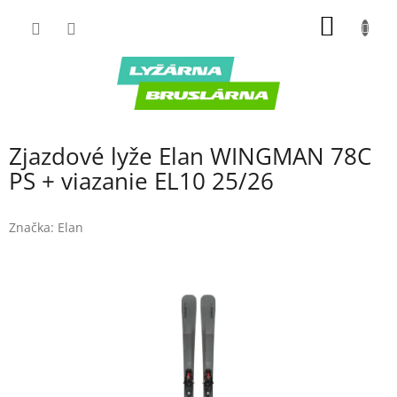
Prejsť
NÁKU
na
obsah
KOŠÍK
Zjazdové lyže Elan WINGMAN 78C
PS + viazanie EL10 25/26
Značka:
Elan