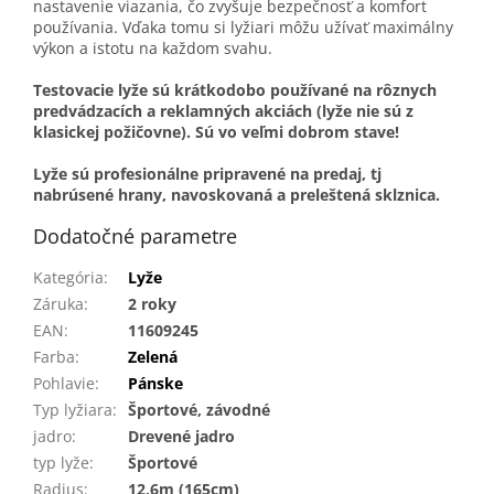
nastavenie viazania, čo zvyšuje bezpečnosť a komfort
používania. Vďaka tomu si lyžiari môžu užívať maximálny
výkon a istotu na každom svahu.
Testovacie lyže sú krátkodobo používané na rôznych
predvádzacích a reklamných akciách (lyže nie sú z
klasickej požičovne). Sú vo veľmi dobrom stave!
Lyže sú profesionálne pripravené na predaj, tj
nabrúsené hrany, navoskovaná a preleštená sklznica.
Dodatočné parametre
Kategória
:
Lyže
Záruka
:
2 roky
EAN
:
11609245
Farba
:
Zelená
Pohlavie
:
Pánske
Typ lyžiara
:
Športové, závodné
jadro
:
Drevené jadro
typ lyže
:
Športové
Radius
:
12,6m (165cm)