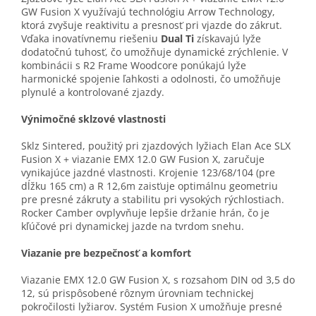
GW Fusion X využívajú technológiu Arrow Technology,
ktorá zvyšuje reaktivitu a presnosť pri vjazde do zákrut.
Vďaka inovatívnemu riešeniu
Dual Ti
získavajú lyže
dodatočnú tuhosť, čo umožňuje dynamické zrýchlenie. V
kombinácii s R2 Frame Woodcore ponúkajú lyže
harmonické spojenie ľahkosti a odolnosti, čo umožňuje
plynulé a kontrolované zjazdy.
Výnimočné sklzové vlastnosti
Sklz Sintered, použitý pri zjazdových lyžiach Elan Ace SLX
Fusion X + viazanie EMX 12.0 GW Fusion X, zaručuje
vynikajúce jazdné vlastnosti. Krojenie 123/68/104 (pre
dĺžku 165 cm) a R 12,6m zaisťuje optimálnu geometriu
pre presné zákruty a stabilitu pri vysokých rýchlostiach.
Rocker Camber ovplyvňuje lepšie držanie hrán, čo je
kľúčové pri dynamickej jazde na tvrdom snehu.
Viazanie pre bezpečnosť a komfort
Viazanie EMX 12.0 GW Fusion X, s rozsahom DIN od 3,5 do
12, sú prispôsobené rôznym úrovniam technickej
pokročilosti lyžiarov. Systém Fusion X umožňuje presné