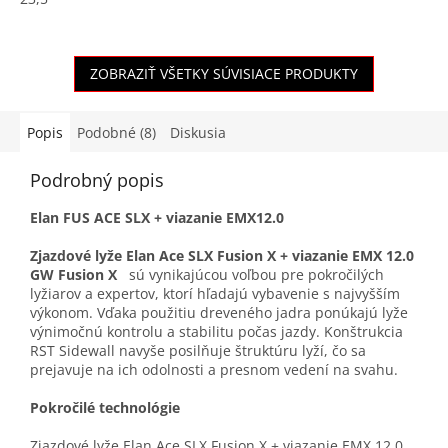
ZOBRAZIŤ VŠETKY SÚVISIACE PRODUKTY
Popis
Podobné (8)
Diskusia
Podrobný popis
Elan FUS ACE SLX + viazanie EMX12.0
Zjazdové lyže Elan Ace SLX Fusion X + viazanie EMX 12.0
GW Fusion X
sú vynikajúcou voľbou pre pokročilých
lyžiarov a expertov, ktorí hľadajú vybavenie s najvyšším
výkonom. Vďaka použitiu dreveného jadra ponúkajú lyže
výnimočnú kontrolu a stabilitu počas jazdy. Konštrukcia
RST Sidewall navyše posilňuje štruktúru lyží, čo sa
prejavuje na ich odolnosti a presnom vedení na svahu.
Pokročilé technológie
Zjazdové lyže Elan Ace SLX Fusion X + viazanie EMX 12.0