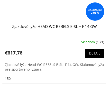
€1 026,17
–39 %
Zjazdové lyže HEAD WC REBELS E-SL + F 14 GW
Skladom
(1 ks)
€617,76
DETAIL
Zjazdové lyže Head WC REBELS E-SL+F 14 GW. Slalomová lyža
pre športového lyžiara.
150