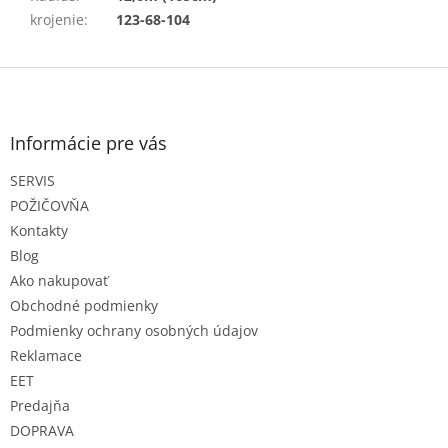
krojenie
:
123-68-104
Z
á
p
ä
Informácie pre vás
t
SERVIS
i
e
POŽIČOVŇA
Kontakty
Blog
Ako nakupovať
Obchodné podmienky
Podmienky ochrany osobných údajov
Reklamace
EET
Predajňa
DOPRAVA