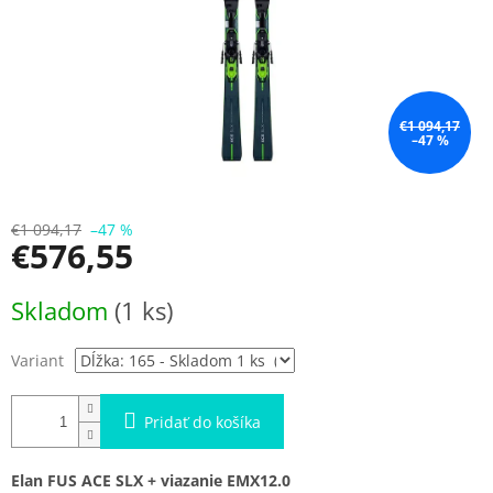
€1 094,17
–47 %
€1 094,17
–47 %
€576,55
Jednotková
Skladom
(1 ks)
cena:
Variant
Pridať do košíka
Elan FUS ACE SLX + viazanie EMX12.0