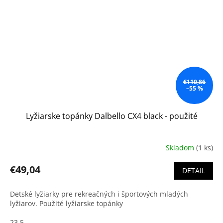
€110,86
–55 %
Lyžiarske topánky Dalbello CX4 black - použité
Skladom
(1 ks)
€49,04
DETAIL
Detské lyžiarky pre rekreačných i športových mladých
lyžiarov. Použité lyžiarske topánky
23,5