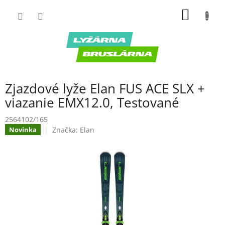
Prejsť
NÁKU
na
obsah
KOŠÍK
Zjazdové lyže Elan FUS ACE SLX +
viazanie EMX12.0, Testované
2564102/165
Značka:
Elan
Novinka