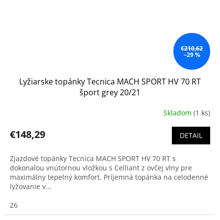
€210,62
–29 %
Lyžiarske topánky Tecnica MACH SPORT HV 70 RT
šport grey 20/21
Skladom
(1 ks)
€148,29
DETAIL
Zjazdové topánky Tecnica MACH SPORT HV 70 RT s
dokonalou vnútornou vložkou s Celliant z ovčej vlny pre
maximálny tepelný komfort. Príjemná topánka na celodenné
lyžovanie v...
26