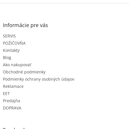
Z
á
p
ä
Informácie pre vás
t
SERVIS
i
e
POŽIČOVŇA
Kontakty
Blog
Ako nakupovať
Obchodné podmienky
Podmienky ochrany osobných údajov
Reklamace
EET
Predajňa
DOPRAVA