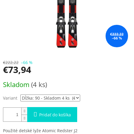
€222,22
–66 %
€222,22
–66 %
€73,94
Jednotková
Skladom
(4 ks)
cena:
Variant
Pridať do košíka
Použité detské lyže Atomic Redster J2