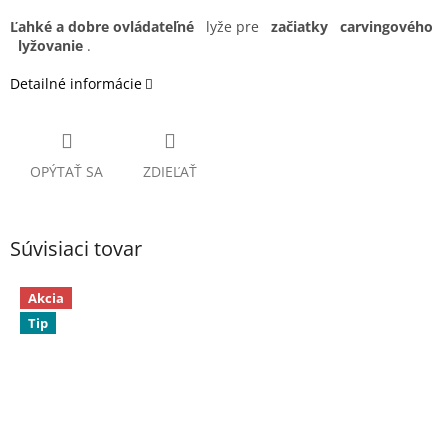
Ľahké a dobre ovládateľné
lyže pre
začiatky
carvingového
lyžovanie
.
Detailné informácie
OPÝTAŤ SA
ZDIEĽAŤ
Súvisiaci tovar
Akcia
Tip