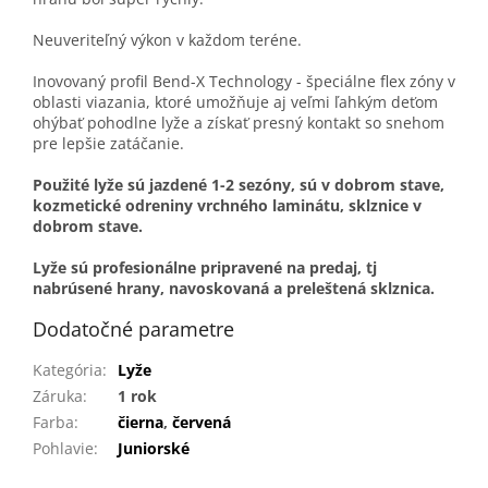
Neuveriteľný výkon v každom teréne.
Inovovaný profil Bend-X Technology - špeciálne flex zóny v
oblasti viazania, ktoré umožňuje aj veľmi ľahkým deťom
ohýbať pohodlne lyže a získať presný kontakt so snehom
pre lepšie zatáčanie.
Použité lyže
sú jazdené 1-2 sezóny, sú v dobrom stave,
kozmetické odreniny vrchného laminátu, sklznice v
dobrom stave.
Lyže sú profesionálne pripravené na predaj, tj
nabrúsené hrany, navoskovaná a preleštená sklznica.
Dodatočné parametre
Kategória
:
Lyže
Záruka
:
1 rok
Farba
:
čierna
,
červená
Pohlavie
:
Juniorské