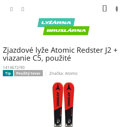
Prejsť
NÁKU
na
obsah
KOŠÍK
Zjazdové lyže Atomic Redster J2 +
viazanie C5, použité
1414672/90
Značka:
Atomic
Tip
Použitý tovar