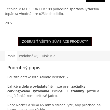
Tecnica MACH SPORT LV 100 pohodlná športová lyžiarska
topánka vhodná pre užšie chodidlo.
28,5
ZOBRAZIŤ VŠETKY SÚVISIACE PRODUKTY
Popis
Podobné (8)
Diskusia
Podrobný popis
Použité detské lyže Atomic Redster J2
Ľahké a dobre ovládateľné
lyže pre
začiatky
carvingového
lyžovanie
. Poskytujú
stabilný
jazdu a
majú ľahké kompozitové jadro.
Race Rocker a šírka 65 mm v strede lyže, aby prechod na
hranu bol super rýchly.