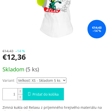
€14,43
–14 %
€14,43
–14 %
€12,36
Jednotková
Skladom
(5 ks)
cena:
Variant
Pridať do košíka
Zimná kukla od Relaxu z príjemného hrejivého materiálu na