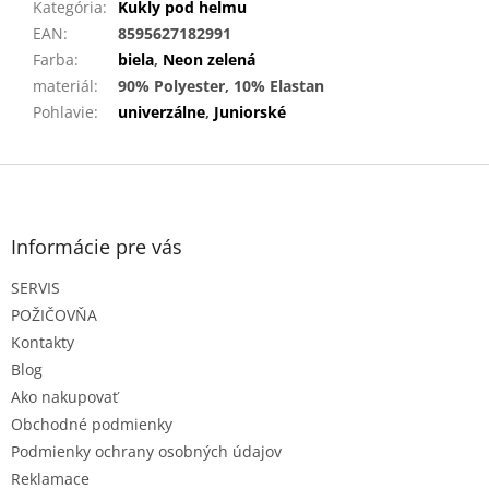
Kategória
:
Kukly pod helmu
EAN
:
8595627182991
Farba
:
biela
,
Neon zelená
materiál
:
90% Polyester, 10% Elastan
Pohlavie
:
univerzálne
,
Juniorské
Z
á
p
ä
Informácie pre vás
t
SERVIS
i
e
POŽIČOVŇA
Kontakty
Blog
Ako nakupovať
Obchodné podmienky
Podmienky ochrany osobných údajov
Reklamace