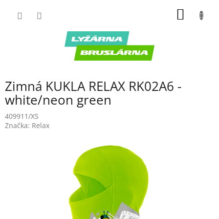
Prejsť
NÁKU
na
obsah
KOŠÍK
Zimná KUKLA RELAX RK02A6 -
white/neon green
409911/XS
Značka:
Relax