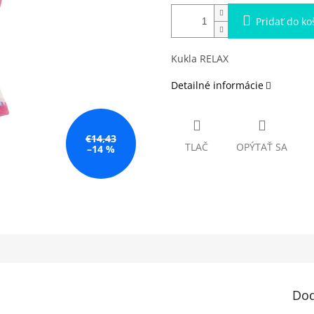
Pridať do ko
Kukla RELAX
Detailné informácie
€14,43
TLAČ
OPÝTAŤ SA
–14 %
Dod