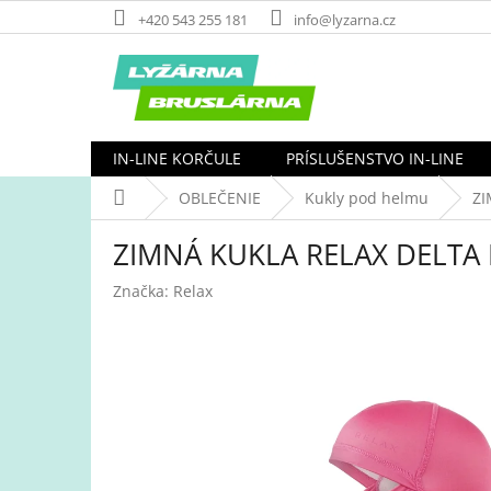
Prejsť
+420 543 255 181
info@lyzarna.cz
na
obsah
IN-LINE KORČULE
PRÍSLUŠENSTVO IN-LINE
Domov
OBLEČENIE
Kukly pod helmu
ZI
ZIMNÁ KUKLA RELAX DELTA
Značka:
Relax