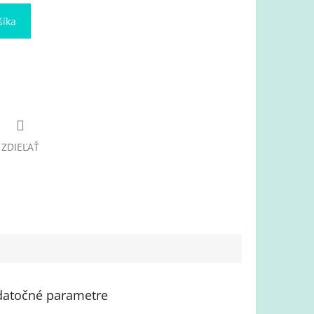
šíka
ZDIEĽAŤ
atočné parametre