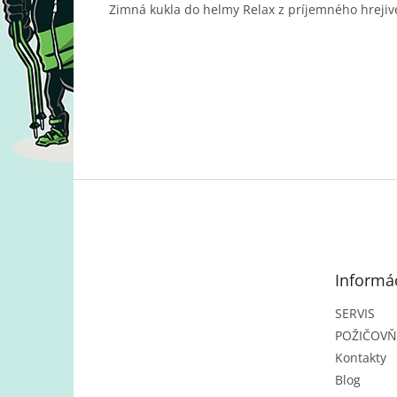
Zimná kukla do helmy Relax z príjemného hrejiv
Z
á
p
ä
t
Informác
i
e
SERVIS
POŽIČOV
Kontakty
Blog