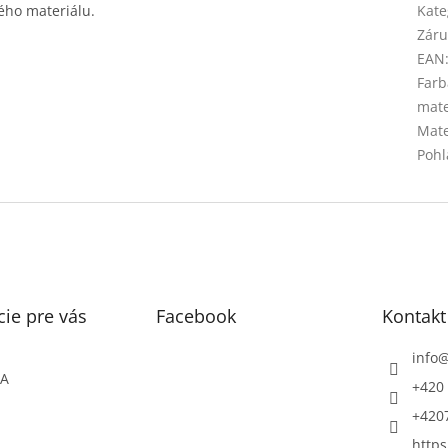
ého materiálu.
Kate
Záru
EAN
Farb
mate
Mate
Pohl
ie pre vás
Facebook
Kontakt
info
ŇA
+420 
+420
https