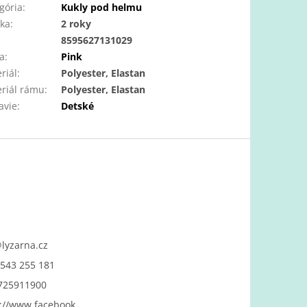
gória
:
Kukly pod helmu
ka
:
2 roky
:
8595627131029
a
:
Pink
riál
:
Polyester, Elastan
riál rámu
:
Polyester, Elastan
avie
:
Detské
@
lyzarna.cz
543 255 181
725911900
://www.facebook.