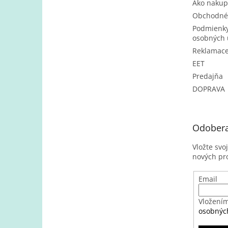
Ako nakup
Obchodné
Podmienky
osobných 
Reklamac
EET
Predajňa
DOPRAVA
Odobera
Vložte svo
nových pr
Email
Vložením
osobnýc