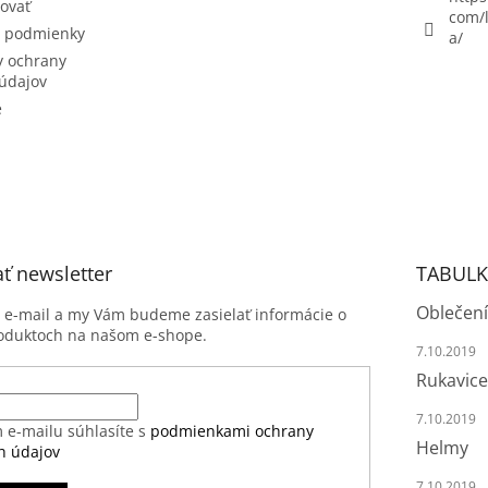
ovať
com/l
 podmienky
a/
 ochrany
údajov
e
ť newsletter
TABULK
Oblečení
j e-mail a my Vám budeme zasielať informácie o
oduktoch na našom e-shope.
7.10.2019
Rukavice
7.10.2019
 e-mailu súhlasíte s
podmienkami ochrany
Helmy
h údajov
7.10.2019