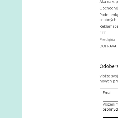
Ako nakup
Obchodné
Podmienky
osobných 
Reklamac
EET
Predajňa
DOPRAVA
Odobera
Vložte svo
nových pr
Email
Vložením
osobnýc