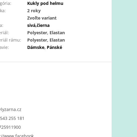
gória
:
Kukly pod helmu
ka
:
2 roky
:
Zvoľte variant
a
:
sivá,čierna
riál
:
Polyester, Elastan
riál rámu
:
Polyester, Elastan
avie
:
Dámske
,
Pánské
@
lyzarna.cz
543 255 181
725911900
://www.facebook.