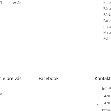
ého materiálu.
Kate
Záru
EAN
Farb
mate
Mate
Pohl
ie pre vás
Facebook
Kontakt
info
ŇA
+420 
+420
https