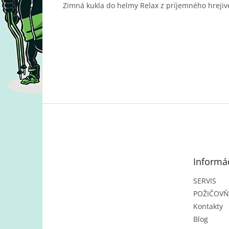
Zimná kukla do helmy Relax z príjemného hrejiv
Z
á
p
ä
t
Informác
i
e
SERVIS
POŽIČOV
Kontakty
Blog