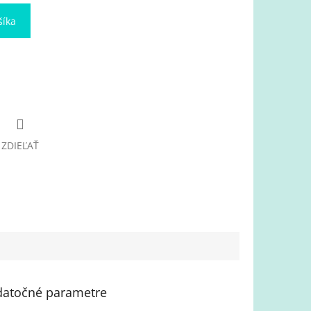
šíka
ZDIEĽAŤ
atočné parametre