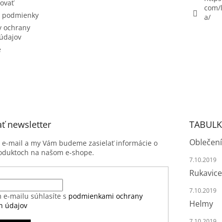
ovať
com/l
 podmienky
a/
 ochrany
údajov
e
ť newsletter
TABULK
Oblečení
j e-mail a my Vám budeme zasielať informácie o
oduktoch na našom e-shope.
7.10.2019
Rukavice
7.10.2019
 e-mailu súhlasíte s
podmienkami ochrany
Helmy
h údajov
7.10.2019