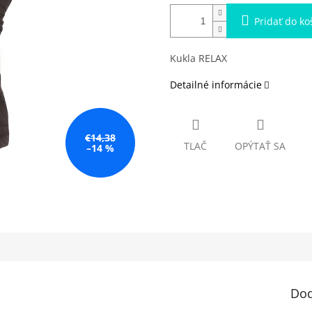
Pridať do ko
Kukla RELAX
Detailné informácie
€14,38
TLAČ
OPÝTAŤ SA
–14 %
Dod