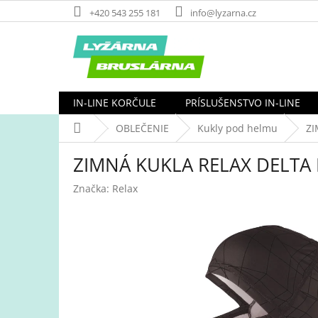
Prejsť
+420 543 255 181
info@lyzarna.cz
na
obsah
IN-LINE KORČULE
PRÍSLUŠENSTVO IN-LINE
Domov
OBLEČENIE
Kukly pod helmu
ZI
ZIMNÁ KUKLA RELAX DELTA
Značka:
Relax