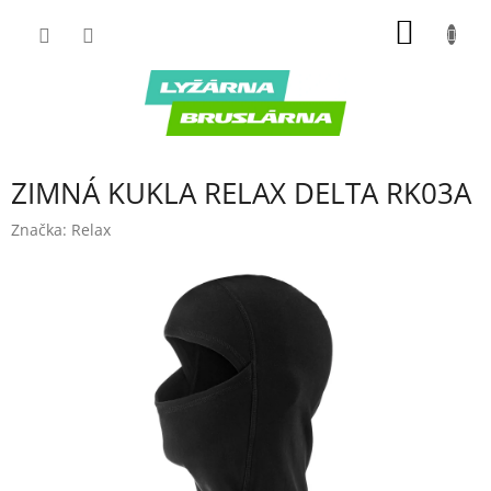
Prejsť
NÁKU
na
obsah
KOŠÍK
ZIMNÁ KUKLA RELAX DELTA RK03A
Značka:
Relax