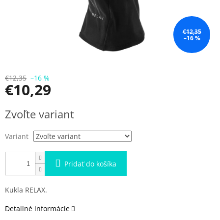
€12,35
–16 %
€12,35
–16 %
€10,29
Jednotková
Zvoľte variant
cena:
Variant
Pridať do košíka
Kukla RELAX.
Detailné informácie