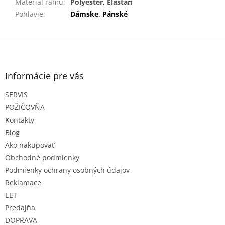
Materiál rámu
:
Polyester, Elastan
Pohlavie
:
Dámske
,
Pánské
Z
á
p
ä
Informácie pre vás
t
SERVIS
i
e
POŽIČOVŇA
Kontakty
Blog
Ako nakupovať
Obchodné podmienky
Podmienky ochrany osobných údajov
Reklamace
EET
Predajňa
DOPRAVA