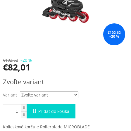
€102,62
–20 %
€102,62
–20 %
€82,01
Jednotková
Zvoľte variant
cena:
Variant
Pridať do košíka
Kolieskové korčule Rollerblade MICROBLADE