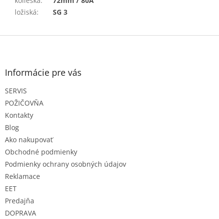
kolieska
:
72mm / 80A
ložiská
:
SG 3
Z
á
p
ä
Informácie pre vás
t
SERVIS
i
e
POŽIČOVŇA
Kontakty
Blog
Ako nakupovať
Obchodné podmienky
Podmienky ochrany osobných údajov
Reklamace
EET
Predajňa
DOPRAVA