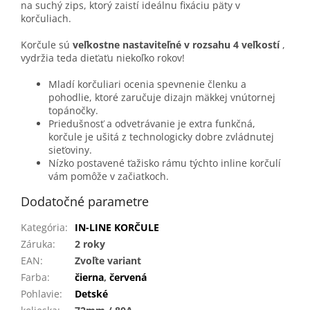
na suchý zips, ktorý zaistí ideálnu fixáciu päty v
korčuliach.
Korčule sú
veľkostne nastaviteľné v rozsahu 4 veľkostí
,
vydržia teda dieťaťu niekoľko rokov!
Mladí korčuliari ocenia spevnenie členku a
pohodlie, ktoré zaručuje dizajn mäkkej vnútornej
topánočky.
Priedušnosť a odvetrávanie je extra funkčná,
korčule je ušitá z technologicky dobre zvládnutej
sieťoviny.
Nízko postavené ťažisko rámu týchto inline korčulí
vám pomôže v začiatkoch.
Dodatočné parametre
Kategória
:
IN-LINE KORČULE
Záruka
:
2 roky
EAN
:
Zvoľte variant
Farba
:
čierna
,
červená
Pohlavie
:
Detské