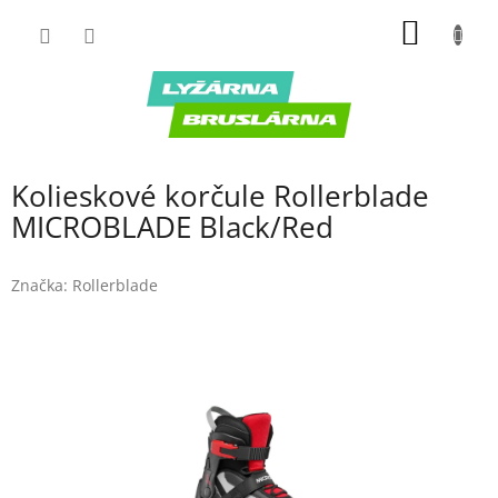
Prejsť
NÁKU
na
obsah
KOŠÍK
Kolieskové korčule Rollerblade
MICROBLADE Black/Red
Značka:
Rollerblade