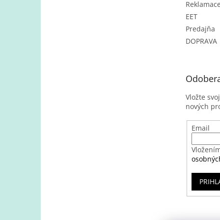
Reklamac
EET
Predajňa
DOPRAVA
Odobera
Vložte svo
nových pr
Email
Vložením
osobnýc
PRIHL