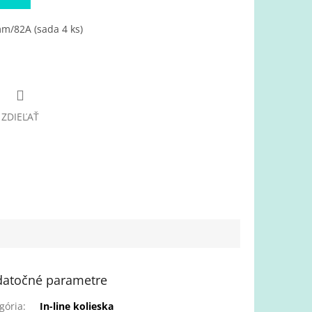
mm/82A (sada 4 ks)
ZDIEĽAŤ
atočné parametre
gória
:
In-line kolieska