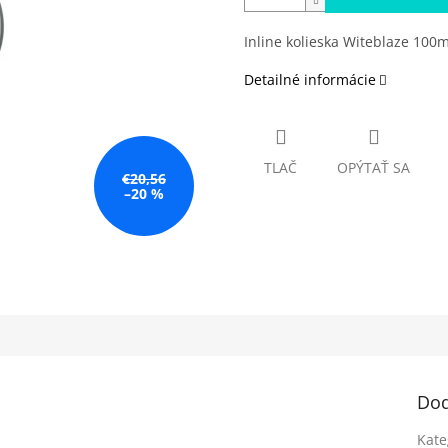
Inline kolieska Witeblaze 100
Detailné informácie
TLAČ
OPÝTAŤ SA
€20,56
–20 %
Dod
Kate