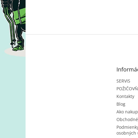
Z
á
p
ä
t
Informác
i
e
SERVIS
POŽIČOV
Kontakty
Blog
Ako nakup
Obchodné
Podmienky
osobných 