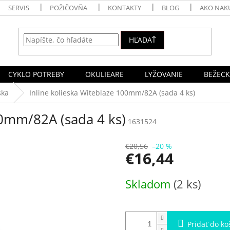
SERVIS
POŽIČOVŇA
KONTAKTY
BLOG
AKO NAK
HĽADAŤ
CYKLO POTREBY
OKULIEARE
LYŽOVANIE
BEŽECK
ska
Inline kolieska Witeblaze 100mm/82A (sada 4 ks)
00mm/82A (sada 4 ks)
1631524
€20,56
–20 %
€16,44
Jednotková
Skladom
(2 ks)
cena:
Pridať do ko