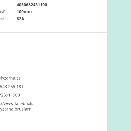
:
4050682431100
osť
:
100mm
osť
:
82A
@
lyzarna.cz
543 255 181
725911900
://www.facebook.
yzarna.bruslarn