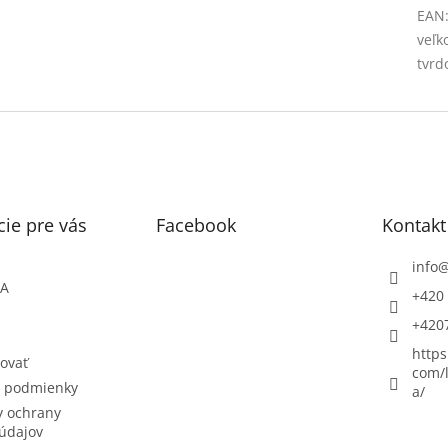
EAN
veľk
tvrd
ie pre vás
Facebook
Kontakt
info
ŇA
+420 
+420
https
ovať
com/l
 podmienky
a/
 ochrany
údajov