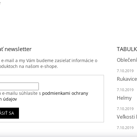
e
ť newsletter
TABULK
Oblečení
j e-mail a my Vám budeme zasielať informácie o
oduktoch na našom e-shope.
7.10.2019
Rukavice
7.10.2019
 e-mailu súhlasíte s
podmienkami ochrany
Helmy
h údajov
7.10.2019
ÁSIŤ SA
Veľkosti 
7.10.2019