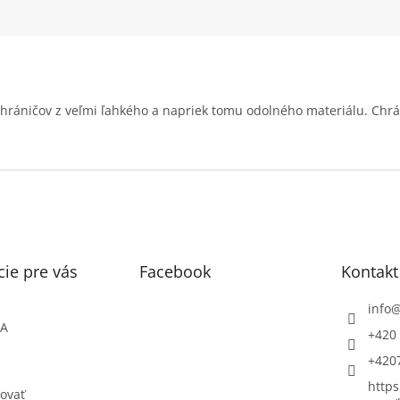
chráničov z veľmi ľahkého a napriek tomu odolného materiálu. Chrá
ie pre vás
Facebook
Kontakt
info
ŇA
+420 
+420
https
ovať