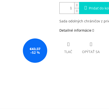
Pridať do ko
Sada odolných chráničov z pr
Detailné informácie
€43,37
TLAČ
OPÝTAŤ SA
–52 %