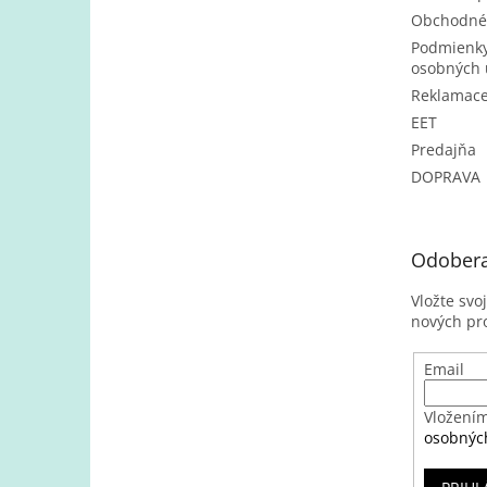
Obchodné
Podmienky
osobných 
Reklamac
EET
Predajňa
DOPRAVA
Odobera
Vložte svo
nových pr
Email
Vložením
osobnýc