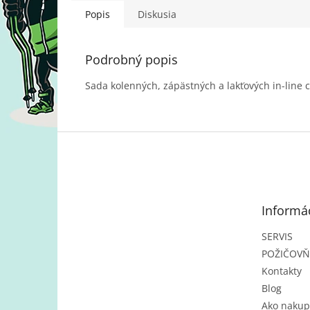
Popis
Diskusia
Podrobný popis
Sada kolenných, zápästných a lakťových in-line 
Z
á
p
ä
t
Informác
i
e
SERVIS
POŽIČOV
Kontakty
Blog
Ako nakup