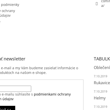
com/l
 podmienky
a/
 ochrany
údajov
e
ť newsletter
TABULK
Oblečení
j e-mail a my Vám budeme zasielať informácie o
oduktoch na našom e-shope.
7.10.2019
Rukavice
7.10.2019
 e-mailu súhlasíte s
podmienkami ochrany
Helmy
h údajov
7.10.2019