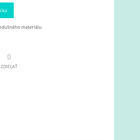
šíka
iedušného materiálu.
ZDIEĽAŤ