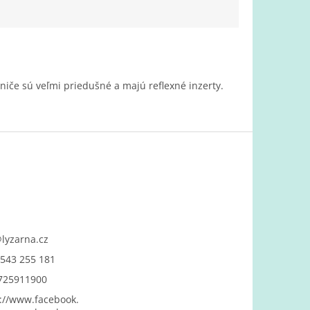
niče sú veľmi priedušné a majú reflexné inzerty.
@
lyzarna.cz
543 255 181
725911900
://www.facebook.