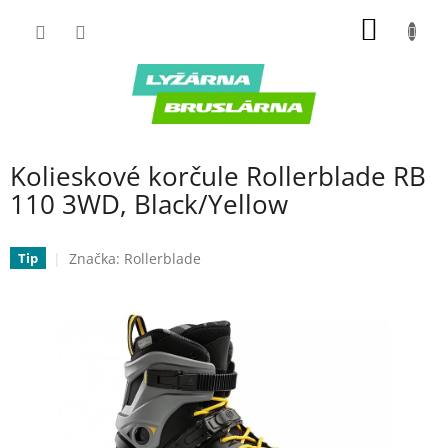
Prejsť
NÁKU
na
obsah
KOŠÍK
Kolieskové korčule Rollerblade RB
110 3WD, Black/Yellow
Značka:
Rollerblade
Tip