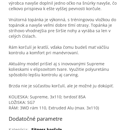
výrobca navyše doplnil jedno očko na šnúrky navyše, čo
celkovo prispieva k ešte vyššej pevnosti korčule.
Vnútorná topánka je výkonná, s tréningovou vložkou do
topánok a navyše veľmi dobre tlmí otrasy. Topánka je
strihovo vhodnejšia pre širšie nohy a vyrába sa len v
celých číslach.
Rám korčulí je kratší, vďaka čomu budeš mať väčšiu
kontrolu a komfort pri manévrovaní.
Aktuálny model prišiel aj s inovovanými Supreme
kolieskami v elipsovitom tvare. Využitie polyuretánu
spôsobilo lepšiu kontrolu aj carving.
Brzda nie je súčasťou korčulí, ale je možné ju dokúpiť.
KOLIESKA: Supreme, 3x110; tvrdosť 85A
LOŽISKA: SG7
RÁM: 3WD rám 110, Extruded Alu (max. 3x110)
Dodatočné parametre
Kategória
:
Fitness korčule