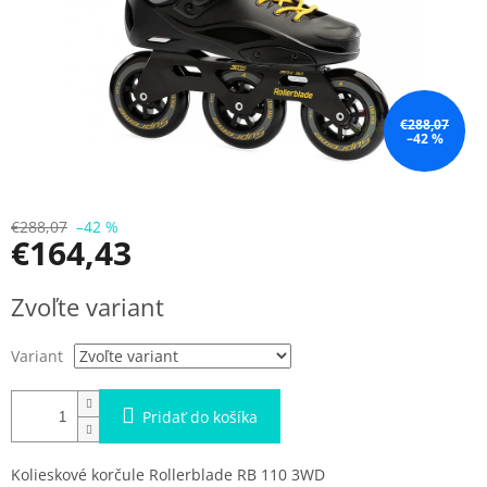
€288,07
–42 %
€288,07
–42 %
€164,43
Jednotková
Zvoľte variant
cena:
Variant
Pridať do košíka
Kolieskové korčule Rollerblade RB 110 3WD