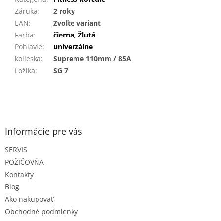
Záruka
:
2 roky
EAN
:
Zvoľte variant
Farba
:
čierna
,
Žlutá
Pohlavie
:
univerzálne
kolieska
:
Supreme 110mm / 85A
Ložika
:
SG 7
Z
á
p
ä
Informácie pre vás
t
SERVIS
i
e
POŽIČOVŇA
Kontakty
Blog
Ako nakupovať
Obchodné podmienky