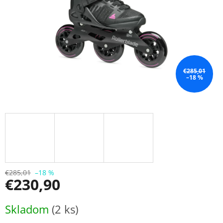
€285,01
–18 %
€285,01
–18 %
€230,90
Jednotková
Skladom
(2 ks)
cena: