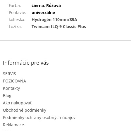
Farba
:
čierna
,
Růžová
Pohlavie
:
univerzálne
kolieska
:
Hydrogén 110mm/85A
Ložika
:
Twincam ILQ-9 Classic Plus
Z
á
p
ä
Informácie pre vás
t
SERVIS
i
e
POŽIČOVŇA
Kontakty
Blog
Ako nakupovať
Obchodné podmienky
Podmienky ochrany osobných údajov
Reklamace