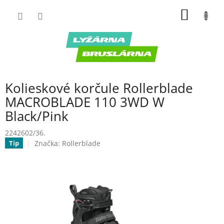
Prejsť
NÁKU
na
obsah
KOŠÍK
Kolieskové korčule Rollerblade
MACROBLADE 110 3WD W
Black/Pink
2242602/36.
Značka:
Rollerblade
Tip