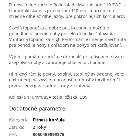
Fitness inline korčule Rollerblade Macroblade 110 3WD s
tromi kolieskami s priemerom 110mm sú určené na
stredne dlhé až dlhé jazdy, pre pokročilejších korčuliarov.
Skvelá topánočka a dobré polstrovanie umožňuje
pohodlné usadenie nohy po celú dobu korčuľovania.
Vnútorná topánočka High Performance liner je navrhnutá
pre pohodlie nohy s ohľadom na pohyb pri korčuľovaní.
Výplň s pamäťou zaručuje dokonalé prispôsobenie tvaru
akejkoľvek nohy a zabraňuje otlačeniu chodidiel.
Hliníkový rám je pevný, odolný, stabilný av tvrdenej verzii
(extruded) má zvýšenú nosnosť a tuhosť v torzii = lepší
prenos energie, žiadne straty z krútenia.
Kolieska 110mm/85A točia ložiská ILQ9.
Dodatočné parametre
Kategória
:
Fitness korčule
Záruka
:
2 roky
EAN
:
8050459899375