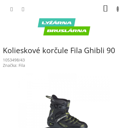
Prejsť
NÁKU
na
obsah
KOŠÍK
Kolieskové korčule Fila Ghibli 90
1053498/43
Značka:
Fila