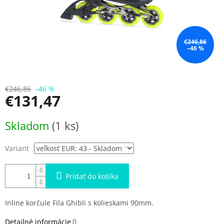
€246,86
–46 %
€246,86
–46 %
€131,47
Jednotková
Skladom
(1 ks)
cena:
Variant
Pridať do košíka
Inline korčule
Fila Ghibli s kolieskami 90mm.
Detailné informácie