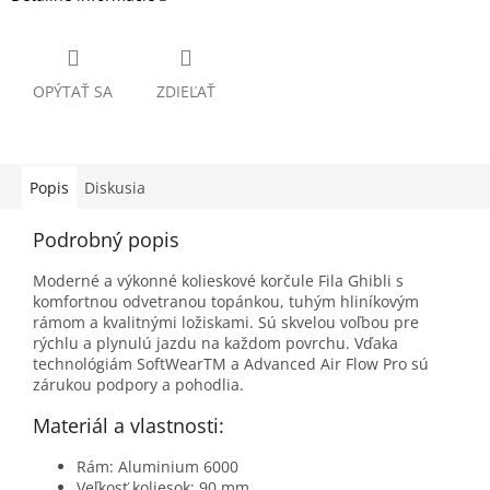
OPÝTAŤ SA
ZDIEĽAŤ
Popis
Diskusia
Podrobný popis
Moderné a výkonné kolieskové korčule
Fila Ghibli
s
komfortnou odvetranou topánkou, tuhým hliníkovým
rámom a kvalitnými ložiskami. Sú skvelou voľbou pre
rýchlu a plynulú jazdu na každom povrchu. Vďaka
technológiám SoftWearTM a Advanced Air Flow Pro sú
zárukou podpory a pohodlia.
Materiál a vlastnosti:
Rám: Aluminium 6000
Veľkosť koliesok: 90 mm