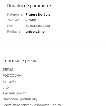
Dodatočné parametre
Kategória
:
Fitness korčule
Záruka
:
2 roky
EAN
:
8026473450588
Pohlavie
:
univerzálne
Z
á
p
ä
Informácie pre vás
t
SERVIS
i
e
POŽIČOVŇA
Kontakty
Blog
Ako nakupovať
Obchodné podmienky
Podmienky ochrany osobných údajov