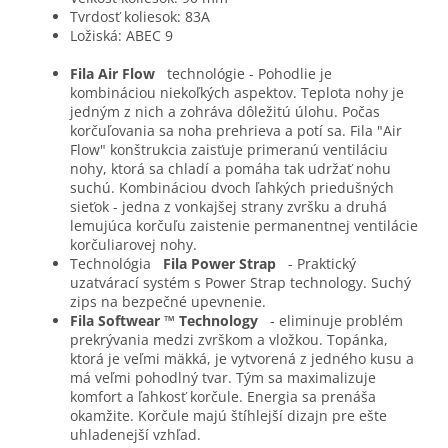
Tvrdosť koliesok: 83A
Ložiská: ABEC 9
Fila Air Flow
technológie - Pohodlie je
kombináciou niekoľkých aspektov. Teplota nohy je
jedným z nich a zohráva dôležitú úlohu. Počas
korčuľovania sa noha prehrieva a potí sa. Fila "Air
Flow" konštrukcia zaisťuje primeranú ventiláciu
nohy, ktorá sa chladí a pomáha tak udržať nohu
suchú. Kombináciou dvoch ľahkých priedušných
sieťok - jedna z vonkajšej strany zvršku a druhá
lemujúca korčuľu zaistenie permanentnej ventilácie
korčuliarovej nohy.
Technológia
Fila Power Strap
- Praktický
uzatvárací systém s Power Strap technology. Suchý
zips na bezpečné upevnenie.
Fila Softwear ™ Technology
- eliminuje problém
prekrývania medzi zvrškom a vložkou. Topánka,
ktorá je veľmi mäkká, je vytvorená z jedného kusu a
má veľmi pohodlný tvar. Tým sa maximalizuje
komfort a ľahkosť korčule. Energia sa prenáša
okamžite. Korčule majú štíhlejší dizajn pre ešte
uhladenejší vzhľad.