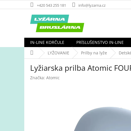
Prejsť
+420 543 255 181
info@lyzarna.cz
na
obsah
IN-LINE KORČULE
PRÍSLUŠENSTVO IN-LINE
Domov
LYŽOVANIE
Prilby na lyže
Detské
Lyžiarska prilba Atomic FOUR
Značka:
Atomic