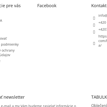
ie pre vás
Facebook
Kontakt
info
ŇA
+420 
+420
https
ovať
com/l
 podmienky
a/
 ochrany
údajov
e
ť newsletter
TABULK
Oblečení
j e-mail a my Vám budeme zasielať informácie o