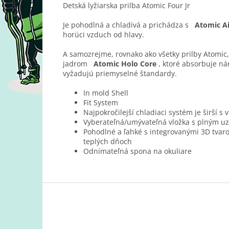
Detská lyžiarska prilba Atomic Four Jr
Je pohodlná a chladivá a prichádza s
Atomic A
horúci vzduch od hlavy.
A samozrejme, rovnako ako všetky prilby Atomic,
jadrom
Atomic Holo Core
, ktoré absorbuje ná
vyžadujú priemyselné štandardy.
In mold Shell
Fit System
Najpokročilejší chladiaci systém je širší 
Vyberateľná/umývateľná vložka s plným u
Pohodlné a ľahké s integrovanými 3D tvar
teplých dňoch
Odnímateľná spona na okuliare
Z
á
p
ä