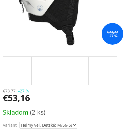
€73,77
–27 %
€73,77
–27 %
€53,16
Jednotková
Skladom
(2 ks)
cena:
Variant