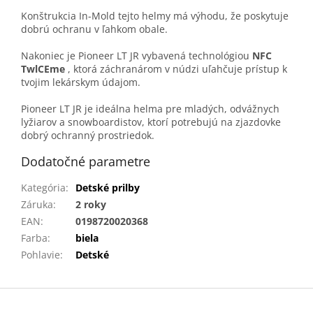
Konštrukcia In-Mold tejto helmy má výhodu, že poskytuje
dobrú ochranu v ľahkom obale.
Nakoniec je Pioneer LT JR vybavená technológiou
NFC
TwlCEme
, ktorá záchranárom v núdzi uľahčuje prístup k
tvojim lekárskym údajom.
Pioneer LT JR je ideálna helma pre mladých, odvážnych
lyžiarov a snowboardistov, ktorí potrebujú na zjazdovke
dobrý ochranný prostriedok.
Dodatočné parametre
Kategória
:
Detské prilby
Záruka
:
2 roky
EAN
:
0198720020368
Farba
:
biela
Pohlavie
:
Detské
Z
á