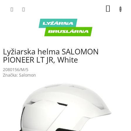
Prejsť
NÁKU
na
obsah
KOŠÍK
Lyžiarska helma SALOMON
PIONEER LT JR, White
2080156/M/5
Značka:
Salomon