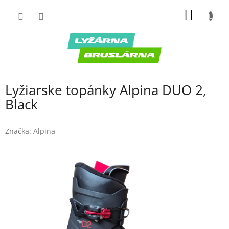
Prejsť
NÁKU
na
obsah
KOŠÍK
Lyžiarske topánky Alpina DUO 2,
Black
Značka:
Alpina