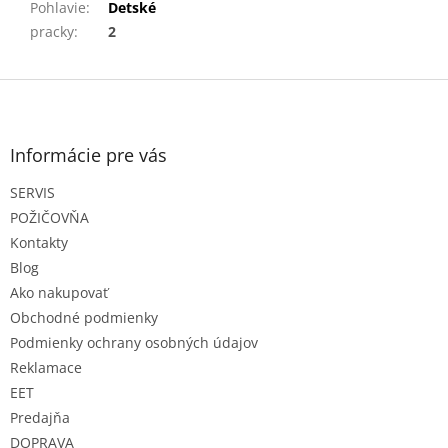
Pohlavie
:
Detské
pracky
:
2
Z
á
p
ä
Informácie pre vás
t
SERVIS
i
e
POŽIČOVŇA
Kontakty
Blog
Ako nakupovať
Obchodné podmienky
Podmienky ochrany osobných údajov
Reklamace
EET
Predajňa
DOPRAVA