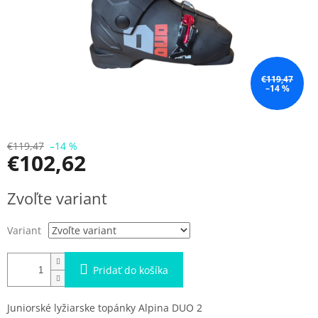
€119,47
–14 %
€119,47
–14 %
€102,62
Jednotková
Zvoľte variant
cena:
Variant
Pridať do košíka
Juniorské lyžiarske topánky Alpina DUO 2